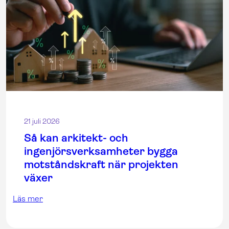
21 juli 2026
Så kan arkitekt- och
ingenjörsverksamheter bygga
motståndskraft när projekten
växer
Läs mer