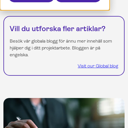
Boka en demo
Dansk
Logga in
English
English (UK)
Français
Vill du utforska fler artiklar?
Nederlands
Norsk
Besök vår globala blogg för ännu mer innehåll som
hjälper dig i ditt projektarbete. Bloggen är på
engelska.
Visit our Global blog