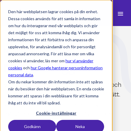
Den här webbplatsen lagrar cookies på din enhet.
menu
Dessa cookies används för att samla in information
om hur du interagerar med vår webbplats och gör
search
det möjligt för oss att komma ihåg dig. Vi använder
informationen för att förbättra och anpassa din
upplevelse, för analysändamål och för personligt
Nyheter och artiklar
expand_more
Produkter
anpassad annonsering. För att läsa mer om vilka
cookies vi använder, läs mer om
hur vi använder
Milient blogg
expand_more
Branscher
cookies
och
hur Google hanterar personinformation
personal data
.
expand_more
Resurser
Om du nekar kommer din information inte att spåras
Vill du lära dig mer om projektledning och
när du besöker den här webbplatsen. En enda cookie
expand_more
Priser
allt vad det innebär? Då har du hittat rätt.
kommer att sparas i din webbläsare för att komma
Vi har hållit på med projektledning i
ihåg att du inte vill bli spårad.
Integrationer
många decennier och delar gärna med
Cookie-inställningar
oss ​​av vår expertis!
Godkänn
Neka
language
Svenska