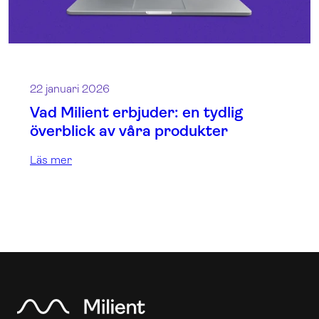
22 januari 2026
Vad Milient erbjuder: en tydlig
överblick av våra produkter
Läs mer