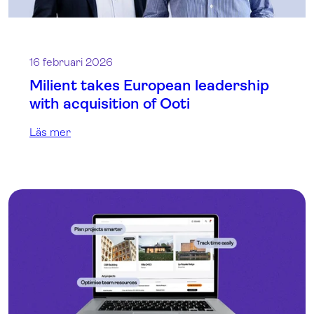
16 februari 2026
Milient takes European leadership
with acquisition of Ooti
Läs mer