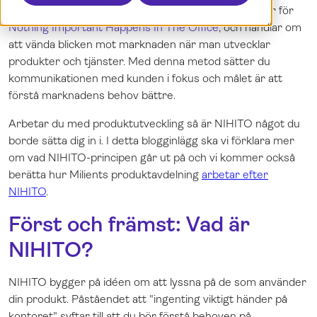
Har du hört talas om NIHITO-principen? NIHITO står för
Boka en demo
Dansk
Nothing Important Happens In The Office
, och handlar om
Logga in
English
att vända blicken mot marknaden när man utvecklar
Norsk
produkter och tjänster. Med denna metod sätter du
kommunikationen med kunden i fokus och målet är att
förstå marknadens behov bättre.
Arbetar du med produktutveckling så är NIHITO något du
borde sätta dig in i. I detta blogginlägg ska vi förklara mer
om vad NIHITO-principen går ut på och vi kommer också
berätta hur Milients produktavdelning
arbetar efter
NIHITO
.
Först och främst: Vad är
NIHITO?
NIHITO bygger på idéen om att lyssna på de som använder
din produkt. Påståendet att "ingenting viktigt händer på
kontoret" syftar till att du bör förstå behoven på