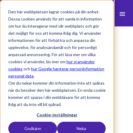
Den här webbplatsen lagrar cookies på din enhet.
menu
Dessa cookies används för att samla in information
om hur du interagerar med vår webbplats och gör
search
det möjligt för oss att komma ihåg dig. Vi använder
informationen för att förbättra och anpassa din
upplevelse, för analysändamål och för personligt
expand_more
Produkter
anpassad annonsering. För att läsa mer om vilka
cookies vi använder, läs mer om
hur vi använder
Kundorienterad
expand_more
Branscher
cookies
och
hur Google hanterar personinformation
personal data
.
expand_more
produktutveckling
Resurser
Om du nekar kommer din information inte att spåras
när du besöker den här webbplatsen. En enda cookie
expand_more
Priser
med NIHITO
kommer att sparas i din webbläsare för att komma
ihåg att du inte vill bli spårad.
Integrationer
24 augusti 2023 -
1 min lästid
Cookie-inställningar
Godkänn
Neka
language
Svenska