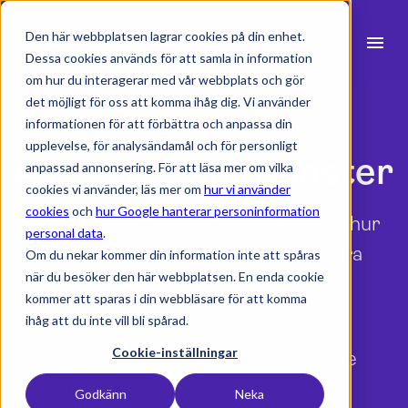
Den här webbplatsen lagrar cookies på din enhet.
menu
Dessa cookies används för att samla in information
om hur du interagerar med vår webbplats och gör
search
det möjligt för oss att komma ihåg dig. Vi använder
informationen för att förbättra och anpassa din
upplevelse, för analysändamål och för personligt
expand_more
Andra konsulttjänster
Produkter
anpassad annonsering. För att läsa mer om vilka
cookies vi använder, läs mer om
hur vi använder
expand_more
Branscher
cookies
och
hur Google hanterar personinformation
Arbetar du projektbaserat? Då vet du hur
personal data
.
expand_more
Resurser
viktigt det är att ha koll på er tid och era
Om du nekar kommer din information inte att spåras
när du besöker den här webbplatsen. En enda cookie
projekt
.
expand_more
Priser
kommer att sparas i din webbläsare för att komma
ihåg att du inte vill bli spårad.
Upptäck hur Milients lösningar för
Integrationer
Cookie-inställningar
konsultföretag kan ge dig ett smidigare
arbetsflöde
.
Godkänn
Neka
language
Svenska