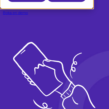
Boka en demo
Dansk
Logga in
English
Boka en demo
English (UK)
Norsk