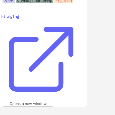
2026
Kunskapshantering
Engelska
Få tillgång
Opens a new window