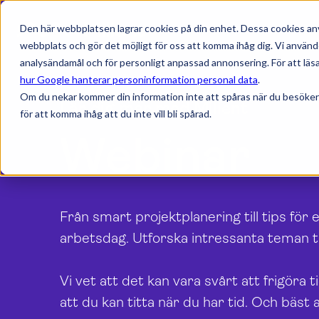
Den här webbplatsen lagrar cookies på din enhet. Dessa cookies anv
webbplats och gör det möjligt för oss att komma ihåg dig. Vi använd
analysändamål och för personligt anpassad annonsering. För att läsa
hur Google hanterar personinformation personal data
.
Om du nekar kommer din information inte att spåras när du besöker
Lär dig mer med Milient
för att komma ihåg att du inte vill bli spårad.
Webinar
Från smart projektplanering till tips för 
arbetsdag. Utforska intressanta teman 
Vi vet att det kan vara svårt att frigöra
att du kan titta när du har tid. Och bäst a