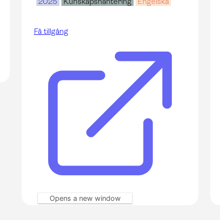
2025
Kunskapshantering
Engelska
Få tillgång
Opens a new window