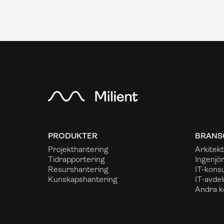
PRODUKTER
BRANS
Projekthantering
Arkitekt
Tidrapportering
Ingenjö
Resurshantering
IT-konsu
Kunskapshantering
IT-avdel
Andra k