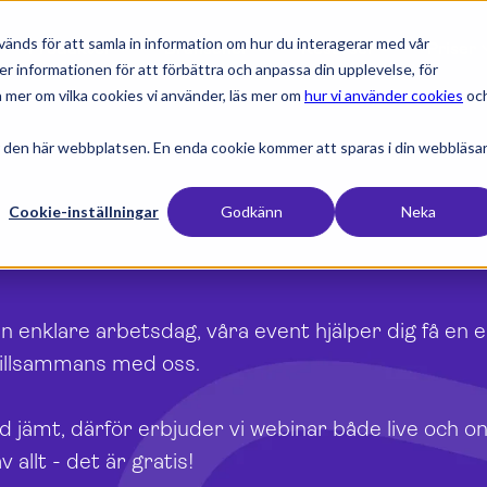
änds för att samla in information om hur du interagerar med vår
expand_more
expand_more
expand_more
expan
Produkter
Branscher
Resurser
Priser
er informationen för att förbättra och anpassa din upplevelse, för
 mer om vilka cookies vi använder, läs mer om
hur vi använder cookies
oc
 den här webbplatsen. En enda cookie kommer att sparas i din webbläsa
Cookie-inställningar
Godkänn
Neka
en enklare arbetsdag, våra event hjälper dig få en 
tillsammans med oss.
 tid jämt, därför erbjuder vi webinar både live och
v allt - det är gratis!