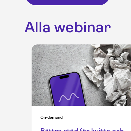
Alla webinar
On-demand
Bättre stöd för kvitto och