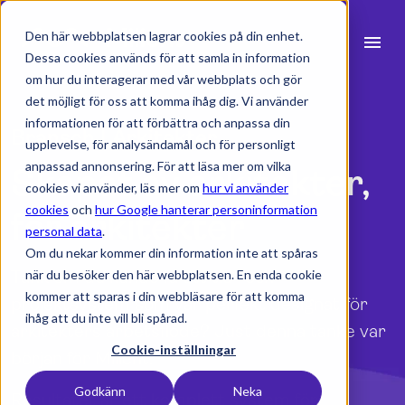
Den här webbplatsen lagrar cookies på din enhet.
menu
Dessa cookies används för att samla in information
om hur du interagerar med vår webbplats och gör
search
det möjligt för oss att komma ihåg dig. Vi använder
informationen för att förbättra och anpassa din
Bransch | Arkitekter
upplevelse, för analysändamål och för personligt
expand_more
Produkter
anpassad annonsering. För att läsa mer om vilka
Skapat av arkitekter,
cookies vi använder, läs mer om
hur vi använder
expand_more
Branscher
cookies
och
hur Google hanterar personinformation
för arkitekter
personal data
.
expand_more
Resurser
Om du nekar kommer din information inte att spåras
Tänk om du kunde få ett tid- och
när du besöker den här webbplatsen. En enda cookie
expand_more
Priser
kommer att sparas i din webbläsare för att komma
projektsystem som var perfekt designat för
ihåg att du inte vill bli spårad.
Integrationer
arkitekters arbetsflöde? Just denna tanke var
Cookie-inställningar
början för Milient.
Godkänn
Neka
language
Resultatet är ett komplett system för
Svenska