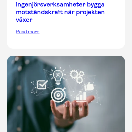
ingenjörsverksamheter bygga
motståndskraft när projekten
växer
Read more