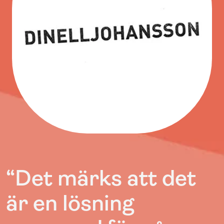
“Det märks att det
är en lösning