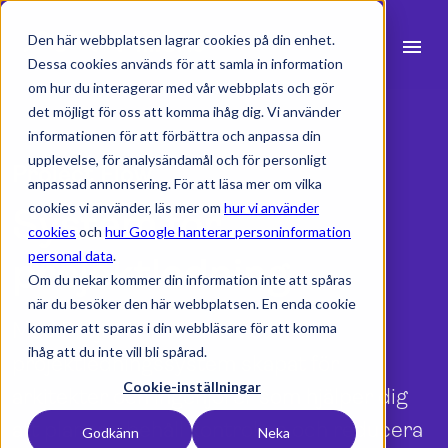
Den här webbplatsen lagrar cookies på din enhet.
menu
Dessa cookies används för att samla in information
om hur du interagerar med vår webbplats och gör
search
det möjligt för oss att komma ihåg dig. Vi använder
informationen för att förbättra och anpassa din
upplevelse, för analysändamål och för personligt
Project Flow
expand_more
Produkter
anpassad annonsering. För att läsa mer om vilka
cookies vi använder, läs mer om
hur vi använder
System för
expand_more
Branscher
cookies
och
hur Google hanterar personinformation
personal data
.
projektledning
expand_more
Resurser
Om du nekar kommer din information inte att spåras
när du besöker den här webbplatsen. En enda cookie
expand_more
Priser
Med Project Flow får du ett
kommer att sparas i din webbläsare för att komma
ihåg att du inte vill bli spårad.
projektledningssystem skapat för
Integrationer
Cookie-inställningar
arkitekter och ingenjörer som hjälper dig
att planera, behåll kontrollen och reducera
Godkänn
Neka
language
Svenska