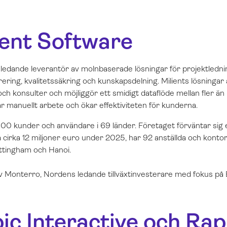
ent Software
 ledande leverantör av molnbaserade lösningar för projektlednin
rering, kvalitetssäkring och kunskapsdelning. Milients lösningar
 och konsulter och möjliggör ett smidigt dataflöde mellan fler ä
r manuellt arbete och ökar effektiviteten för kunderna.
500 kunder och användare i 69 länder. Företaget förväntar sig e
irka 12 miljoner euro under 2025, har 92 anställda och kontor
ottingham och Hanoi.
av Monterro, Nordens ledande tillväxtinvesterare med fokus p
c Interactive och Ra