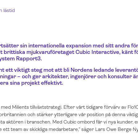
n lästid
tsätter sin internationella expansion med sitt andra för
t brittiska mjukvaruföretaget Cubic Interactive, känt fö
system Rapport3.
nt ett viktigt steg mot att bli Nordens ledande leverant
ningar – och ger arkitekter, ingenjörer och konsulter än
era sina projekt effektivt.
je med Milients tillväxtstrategi. Efter vårt tidigare förvärv av Fl
torbritannien och stärker ytterligare vår position på denna vikt
rsta aktören i branschen. Med Cubic ombord får vi nya kunder,
e ett team av skickliga medarbetare,” säger Lars Owe Berge Nyl