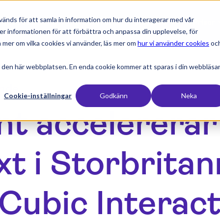
änds för att samla in information om hur du interagerar med vår
expand_more
expand_more
expand_more
expan
Produkter
Branscher
Resurser
Priser
er informationen för att förbättra och anpassa din upplevelse, för
 mer om vilka cookies vi använder, läs mer om
hur vi använder cookies
oc
 den här webbplatsen. En enda cookie kommer att sparas i din webbläsa
nde
Cookie-inställningar
Godkänn
Neka
nt accelererar
äxt i Storbrita
Cubic Interact