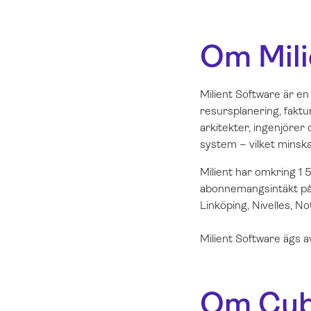
Om Mili
Milient Software är en
resursplanering, faktu
arkitekter, ingenjörer
system – vilket minska
Milient har omkring 1 
abonnemangsintäkt på c
Linköping, Nivelles, N
Milient Software ägs 
Om Cubi