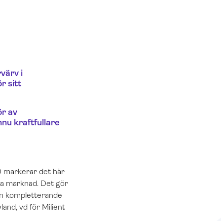
värv i
r sitt
ör av
nu kraftfullare
o10 markerar det här
iga marknad. Det gör
 en kompletterande
and, vd för Milient