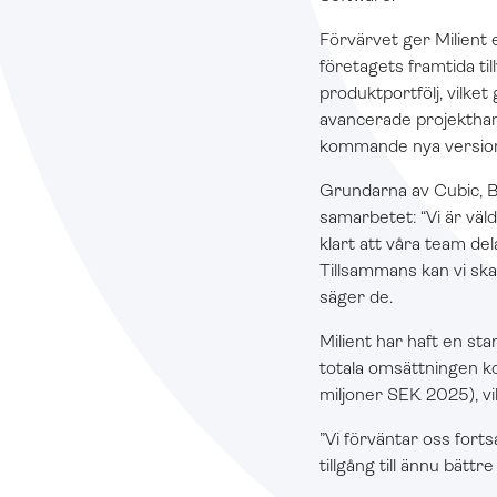
Förvärvet ger Milient e
företagets framtida ti
produktportfölj, vilket
avancerade projekthan
kommande nya version
Grundarna av Cubic, B
samarbetet: “Vi är väl
klart att våra team del
Tillsammans kan vi ska
säger de.
Milient har haft en st
totala omsättningen k
miljoner SEK 2025), vi
”Vi förväntar oss fort
tillgång till ännu bät