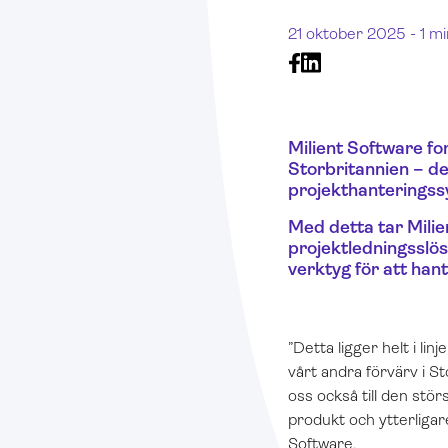
21 oktober 2025 -
1 mi
Milient Software for
Storbritannien – de
projekthanterings
Med detta tar Milie
projektledningsslös
verktyg för att hant
”Detta ligger helt i lin
vårt andra förvärv i S
oss också till den stö
produkt och ytterligar
Software.