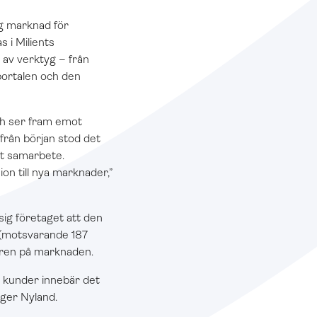
tig marknad för
 i Milients
d av verktyg – från
portalen och den
ch ser fram emot
 från början stod det
igt samarbete.
n till nya marknader,”
sig företaget att den
 (motsvarande 187
tören på marknaden.
ra kunder innebär det
äger Nyland.