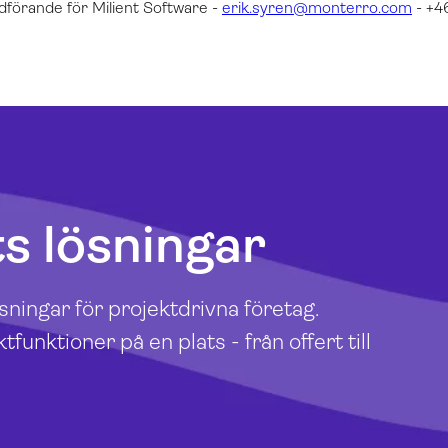
dförande för
Milient Software -
erik.syren@monterro.com
- +4
s lösningar
ningar för projektdrivna företag.
tfunktioner på en plats - från offert till