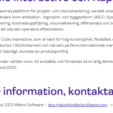
erad plattform för projekt- och resurshantering, särskilt utvec
tledare inom arkitektur-, ingenjörs- och byggsektorn (AEC). S
nering, kostnadsuppföljning, resursallokering, affärsanalys och
att öka den operativa effektiviteten.
Cubic Interactive, som är känt för hög kundnöjdhet, flexibilitet 
ontor i Storbritannien och närvaro på flera internationella m
t ständigt utveckla sin produktportfölj.
nder världen över, 43 anställda, och förväntas nå en årlig åte
pund 2025
.
 information, kontakt
d, CEO Milient Software –
lars.nyland@milientsoftware.com
- 