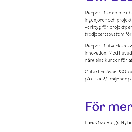
Rapport3 är en molnbas
ingenjörer och projek
verktyg för projektpla
tredjepartssystem för 
Rapport3 utvecklas av 
innovation. Med huvudk
nära sina kunder för at
Cubic har över 230 ku
på cirka 2,9 miljoner 
För mer
Lars Owe Berge Nylan