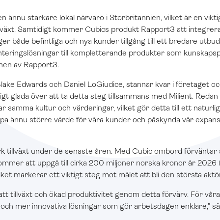
n ännu starkare lokal närvaro i Storbritannien, vilket är en vik
llväxt. Samtidigt kommer Cubics produkt Rapport3 att integreras
 ger både befintliga och nya kunder tillgång till ett bredare utbu
teringslösningar till kompletterande produkter som kunskaps
en av Rapport3.
lake Edwards och Daniel LoGiudice, stannar kvar i företaget o
digt glada över att ta detta steg tillsammans med Milient. Redan
ar samma kultur och värderingar, vilket gör detta till ett naturl
pa ännu större värde för våra kunder och påskynda vår expansio
ark tillväxt under de senaste åren. Med Cubic ombord förväntar 
ommer att uppgå till cirka 200 miljoner norska kronor år 2026
lket markerar ett viktigt steg mot målet att bli den största ak
satt tillväxt och ökad produktivitet genom detta förvärv. För vå
tre och mer innovativa lösningar som gör arbetsdagen enklare,” s