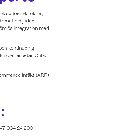
klad för arkitekter,
ystemet erbjuder
 sömlös integration med
och kontinuerlig
arknader arbetar Cubic
rkommande intäkt (ARR)
a
:
+47 934 24 200