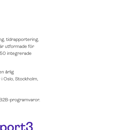
g, tidrapportering,
 är utformade för
n 50 integrerade
n årlig
 i Oslo, Stockholm,
å B2B-programvaror.
pport3