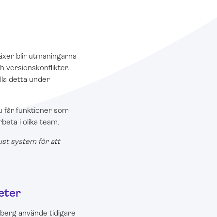
växer blir utmaningarna
ch versionskonflikter.
ålla detta under
u får funktioner som
beta i olika team.
st system för att
eter
berg använde tidigare