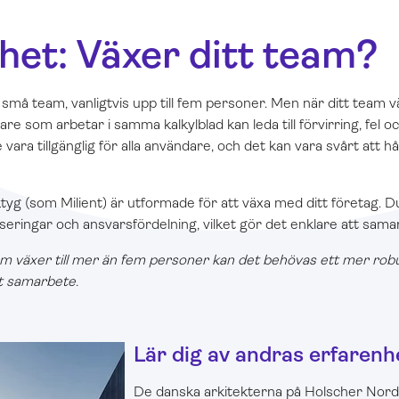
het: Växer ditt team?
 små team, vanligtvis upp till fem personer. Men när ditt team 
are som arbetar i samma kalkylblad kan leda till förvirring, fel o
e vara tillgänglig för alla användare, och det kan vara svårt att h
yg (som Milient) är utformade för att växa med ditt företag. D
seringar och ansvarsfördelning, vilket gör det enklare att samar
m växer till mer än fem personer kan det behövas ett mer robu
vt samarbete.
Lär dig av andras erfarenh
De danska arkitekterna på Holscher Nord