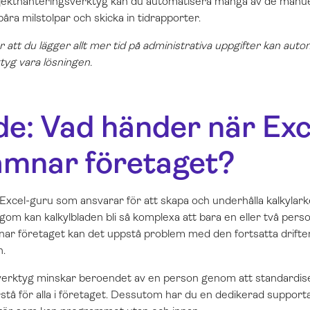
jekthanteringsverktyg kan du automatisera många av de manuel
åra milstolpar och skicka in tidrapporter.
r att du lägger allt mer tid på administrativa uppgifter kan aut
tyg vara lösningen.
e: Vad händer när Exc
ämnar företaget?
xcel-guru som ansvarar för att skapa och underhålla kalkylarke
om kan kalkylbladen bli så komplexa att bara en eller två pers
ar företaget kan det uppstå problem med den fortsatta drifte
.
verktyg minskar beroendet av en person genom att standardis
örstå för alla i företaget. Dessutom har du en dedikerad support