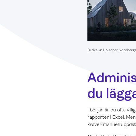
Bildkälla: Holscher Nordberg
Administ
du lägg
I början är du ofta vil
rapporter i Excel. Men 
kräver manuell uppdate