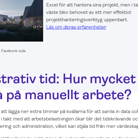
Excel för att hantera sina projekt, men i 
växte blev behovet av ett mer effektivt
projekthanteringsverktyg uppenbart.
Läs om deras erfarenheter
s Facebook-sida
rativ tid: Hur mycket t
a på manuellt arbete?
lig att lägga ner extra timmar på kvällarna för att samla in data 
i takt med att arbetsbelastningen ökar blir det tidskrävande och
ring och administration, vilket kan stjäla tid från mer värdeska