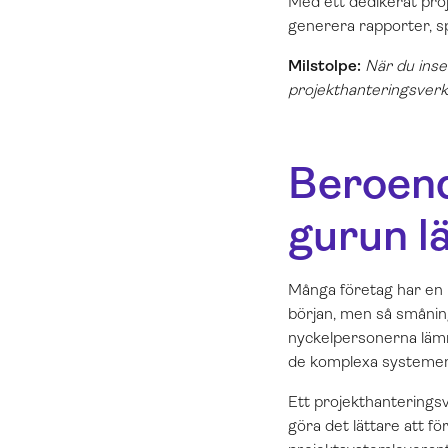
Med ett dedikerat pro
generera rapporter, sp
Milstolpe:
När du inse
projekthanteringsverk
Beroend
gurun l
Många företag har en E
början, men så småning
nyckelpersonerna lämn
de komplexa systemen
Ett projekthanterings
göra det lättare att f