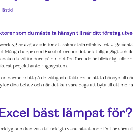
 lästid
ktorer som du måste ta hänsyn till när ditt företag utve
verktyg är avgörande för att säkerställa effektivitet, organisat
el. Många börjar med Excel eftersom det är lättillgängligt och fl
kanske du vill fundera på om det fortfarande är tillräckligt eller 
dikerat projekthanteringssystem.
vi en närmare titt på de viktigaste faktorerna att ta hänsyn till
yller dina behov och när det kan vara dags att byta till ett mer 
Excel bäst lämpat för?
verktyg som kan vara tillräckligt i vissa situationer. Det är särskil