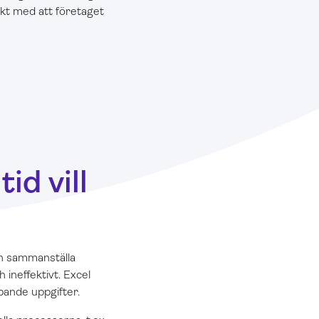
takt med att företaget
id vill
och sammanställa
 ineffektivt. Excel
pande uppgifter.