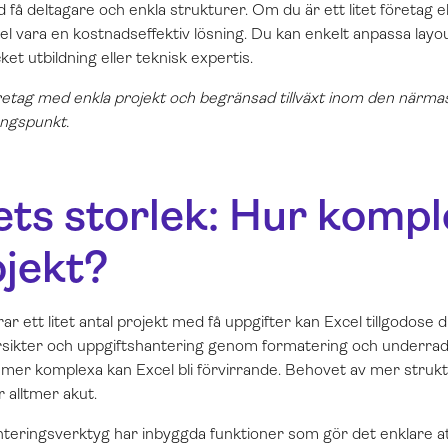
 få deltagare och enkla strukturer. Om du är ett litet företag el
l vara en kostnadseffektiv lösning. Du kan enkelt anpassa layo
et utbildning eller teknisk expertis.
etag med enkla projekt och begränsad tillväxt inom den närma
ångspunkt.
ets storlek: Hur kompl
ojekt?
r ett litet antal projekt med få uppgifter kan Excel tillgodose 
översikter och uppgiftshantering genom formatering och underra
ir mer komplexa kan Excel bli förvirrande. Behovet av mer struk
r alltmer akut.
eringsverktyg har inbyggda funktioner som gör det enklare att 