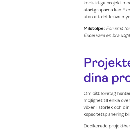
kortsiktiga projekt med
startgroparna kan Exce
utan att det krävs myck
Milstolpe:
För små för
Excel vara en bra utg
Projekt
dina pr
Om ditt företag hantera
möjlighet till enkla 
växer i storlek och bl
kapacitetsplanering bli
Dedikerade projekthant