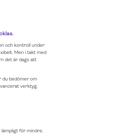
cklas.
ion och kontroll under
exibelt. Men i takt med
om det är dags att
 när du bedömer om
avancerat verktyg.
t lämpligt för mindre,