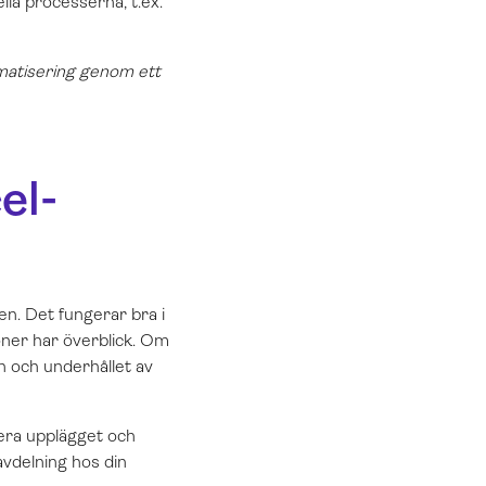
la processerna, t.ex.
omatisering genom ett
el-
n. Det fungerar bra i
oner har överblick. Om
n och underhållet av
era upplägget och
avdelning hos din