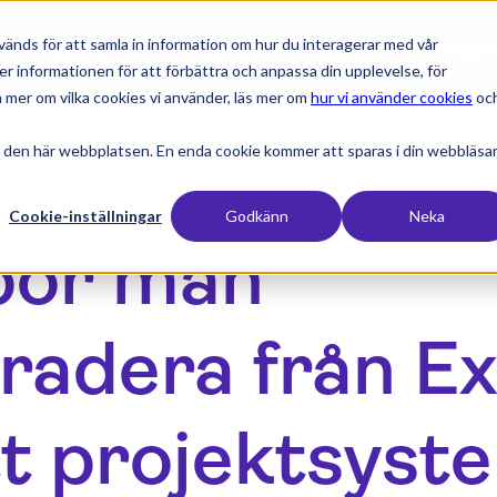
änds för att samla in information om hur du interagerar med vår
expand_more
expand_more
expand_more
expan
Produkter
Branscher
Resurser
Priser
er informationen för att förbättra och anpassa din upplevelse, för
 mer om vilka cookies vi använder, läs mer om
hur vi använder cookies
oc
 den här webbplatsen. En enda cookie kommer att sparas i din webbläsa
Cookie-inställningar
Godkänn
Neka
bör man
radera från Ex
ett projektsys