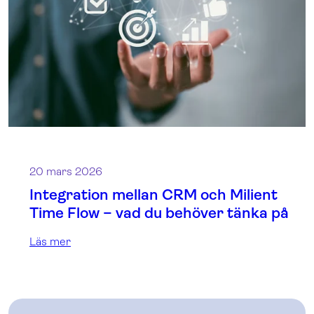
20 mars 2026
Integration mellan CRM och Milient
Time Flow – vad du behöver tänka på
Läs mer