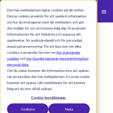
Den här webbplatsen lagrar cookies på din enhet.
menu
Dessa cookies används för att samla in information
om hur du interagerar med vår webbplats och gör
search
det möjligt för oss att komma ihåg dig. Vi använder
informationen för att förbättra och anpassa din
upplevelse, för analysändamål och för personligt
expand_more
Produkter
anpassad annonsering. För att läsa mer om vilka
cookies vi använder, läs mer om
hur vi använder
Hur checklistor gör
expand_more
Branscher
cookies
och
hur Google hanterar personinformation
personal data
.
expand_more
att du kan arbeta
Resurser
Om du nekar kommer din information inte att spåras
när du besöker den här webbplatsen. En enda cookie
expand_more
Priser
smartare i dina
kommer att sparas i din webbläsare för att komma
ihåg att du inte vill bli spårad.
Integrationer
projekt
Cookie-inställningar
6 augusti 2024 -
1 min lästid
Godkänn
Neka
language
Svenska