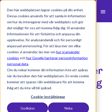
Den här webbplatsen lagrar cookies på din enhet.
menu
Dessa cookies används för att samla in information
om hur du interagerar med vår webbplats och gör
search
det möjligt för oss att komma ihåg dig. Vi använder
informationen för att förbättra och anpassa din
upplevelse, för analysändamål och för personligt
expand_more
Produkter
anpassad annonsering. För att läsa mer om vilka
cookies vi använder, läs mer om
hur vi använder
Milient + Timely: Se
expand_more
Branscher
cookies
och
hur Google hanterar personinformation
personal data
.
expand_more
hur Rocket använder
Resurser
Om du nekar kommer din information inte att spåras
när du besöker den här webbplatsen. En enda cookie
expand_more
Priser
AI för tidregistrering
kommer att sparas i din webbläsare för att komma
ihåg att du inte vill bli spårad.
Integrationer
28 februari 2023 -
1 min lästid
Cookie-inställningar
Godkänn
Neka
language
Svenska