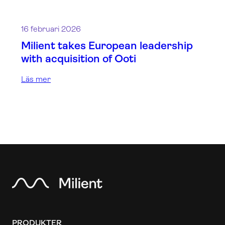
16 februari 2026
Milient takes European leadership
with acquisition of Ooti
Läs mer
PRODUKTER