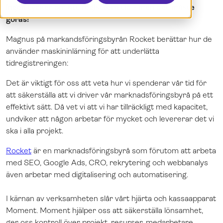
Ingen tycker om att registrera tid - men det måste
Boka en demo
English
göras!
Logga in
Norsk
Magnus på markandsföringsbyrån Rocket berättar hur de
använder maskininlärning för att underlätta
tidregistreringen:
Det är viktigt för oss att veta hur vi spenderar vår tid för
att säkerställa att vi driver vår marknadsföringsbyrå på ett
effektivt sätt. Då vet vi att vi har tillräckligt med kapacitet,
undviker att någon arbetar för mycket och levererar det vi
ska i alla projekt.
Rocket
är en marknadsföringsbyrå som förutom att arbeta
med SEO, Google Ads, CRO, rekrytering och webbanalys
även arbetar med digitalisering och automatisering.
I kärnan av verksamheten slår vårt hjärta och kassaapparat
Moment. Moment hjälper oss att säkerställa lönsamhet,
ger oss kontroll över projekt, resurser, medarbetare,