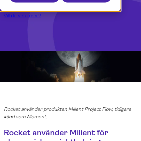
Boka en demo
Dansk
Logga in
English
Vill du veta mer?
Norsk
Rocket använder produkten Milient Project Flow, tidigare
känd som Moment.
Rocket använder Milient för