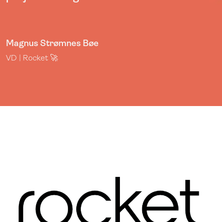
Magnus Strømnes Bøe
VD | Rocket 🚀