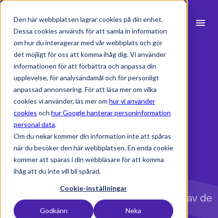
Den här webbplatsen lagrar cookies på din enhet.
menu
Dessa cookies används för att samla in information
om hur du interagerar med vår webbplats och gör
search
det möjligt för oss att komma ihåg dig. Vi använder
informationen för att förbättra och anpassa din
Referens | Rocket
upplevelse, för analysändamål och för personligt
expand_more
Produkter
anpassad annonsering. För att läsa mer om vilka
Ekonomisk
cookies vi använder, läs mer om
hur vi använder
expand_more
Branscher
cookies
och
hur Google hanterar personinformation
projektledning för
personal data
.
expand_more
Resurser
Om du nekar kommer din information inte att spåras
digital
när du besöker den här webbplatsen. En enda cookie
expand_more
Priser
kommer att sparas i din webbläsare för att komma
marknadsföring
ihåg att du inte vill bli spårad.
Integrationer
Cookie-inställningar
Att kunna göra reaktiva analyser är en av de
Godkänn
Neka
stora fördelarna med Project Flow.
language
Svenska