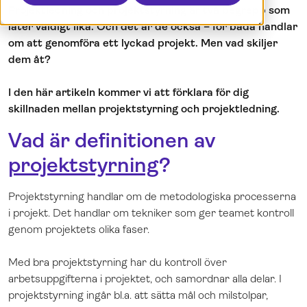
Projektledning och projektstyrning är två begrepp som
Boka en demo
Dansk
låter väldigt lika. Och det är de också – för båda handlar
Logga in
English
om att genomföra ett lyckad projekt. Men vad skiljer
Norsk
dem åt?
I den här artikeln kommer vi att förklara för dig
skillnaden mellan projektstyrning och projektledning.
Vad är definitionen av
projektstyrning
?
Projektstyrning handlar om de metodologiska processerna
i projekt. Det handlar om tekniker som ger teamet kontroll
genom projektets olika faser.
Med bra projektstyrning har du kontroll över
arbetsuppgifterna i projektet, och samordnar alla delar. I
projektstyrning ingår bl.a. att sätta mål och milstolpar,