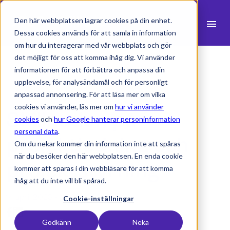
Den här webbplatsen lagrar cookies på din enhet.
menu
Dessa cookies används för att samla in information
om hur du interagerar med vår webbplats och gör
search
det möjligt för oss att komma ihåg dig. Vi använder
informationen för att förbättra och anpassa din
upplevelse, för analysändamål och för personligt
expand_more
Produkter
anpassad annonsering. För att läsa mer om vilka
cookies vi använder, läs mer om
hur vi använder
Skillnaden på
expand_more
Branscher
cookies
och
hur Google hanterar personinformation
personal data
.
expand_more
projektledning och
Resurser
Om du nekar kommer din information inte att spåras
när du besöker den här webbplatsen. En enda cookie
expand_more
Priser
projektstyrning
kommer att sparas i din webbläsare för att komma
ihåg att du inte vill bli spårad.
Integrationer
14 april 2023 -
1 min lästid
Cookie-inställningar
Godkänn
Neka
language
Svenska