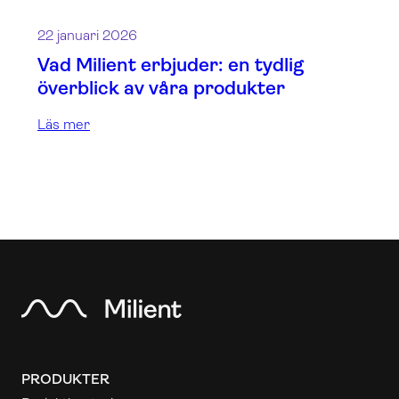
22 januari 2026
Vad Milient erbjuder: en tydlig
överblick av våra produkter
Läs mer
PRODUKTER