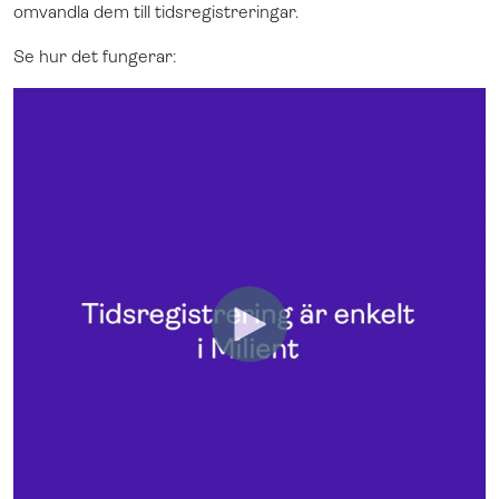
omvandla dem till tidsregistreringar.
Se hur det fungerar: