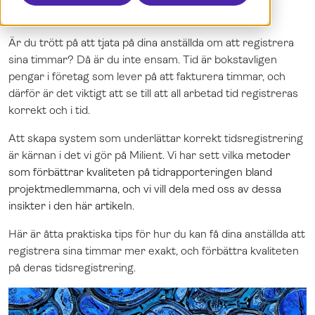
8 sätt att öka kvaliteten
Boka en demo
Dansk
Logga in
English
Är du trött på att tjata på dina anställda om att registrera
Norsk
sina timmar? Då är du inte ensam. Tid är bokstavligen
pengar i företag som lever på att fakturera timmar, och
därför är det viktigt att se till att all arbetad tid registreras
korrekt och i tid.
Att skapa system som underlättar korrekt tidsregistrering
är kärnan i det vi gör på Milient. Vi har sett vilka
metoder
som förbättrar kvaliteten på tidrapporteringen bland
projektmedlemmarna, och vi vill dela med oss av dessa
insikter i den här artikeln.
Här är åtta praktiska tips för hur du kan få dina anställda att
registrera sina timmar mer exakt, och förbättra kvaliteten
på deras tidsregistrering.