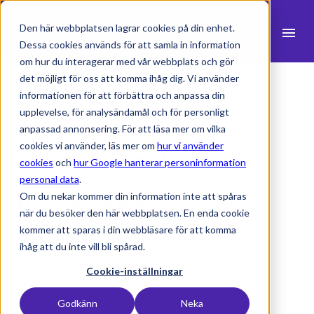
Den här webbplatsen lagrar cookies på din enhet.
menu
Dessa cookies används för att samla in information
om hur du interagerar med vår webbplats och gör
search
det möjligt för oss att komma ihåg dig. Vi använder
informationen för att förbättra och anpassa din
upplevelse, för analysändamål och för personligt
expand_more
Produkter
anpassad annonsering. För att läsa mer om vilka
cookies vi använder, läs mer om
hur vi använder
Hur du får dina
expand_more
Branscher
cookies
och
hur Google hanterar personinformation
personal data
.
expand_more
anställda att
Resurser
Om du nekar kommer din information inte att spåras
när du besöker den här webbplatsen. En enda cookie
expand_more
Priser
registrera timmar
kommer att sparas i din webbläsare för att komma
ihåg att du inte vill bli spårad.
Integrationer
19 augusti 2024 -
1 min lästid
Cookie-inställningar
Godkänn
Neka
language
Svenska