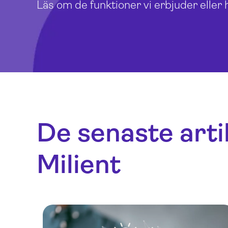
Läs om de funktioner vi erbjuder eller h
De senaste arti
Milient