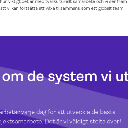
hur viktigt det är med tvärkulturellt samarbete och vi ser fram
att vi kan fortsätta att växa tillsammans som ett globalt team.
r om de system vi u
rbetar varje dag för att utveckla de bästa
ektsamarbete. Det är vi väldigt stolta över!