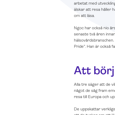
arbetat med utveckling
älskar att resa håller
om att läsa.
Ngoc har också nio år
senaste två åren inna
hälsovårdsbranschen. P
Pride". Han är också far
Att börj
Alla tre säger att de v
något de såg fram e
resa till Europa och u
De uppskattar verklige