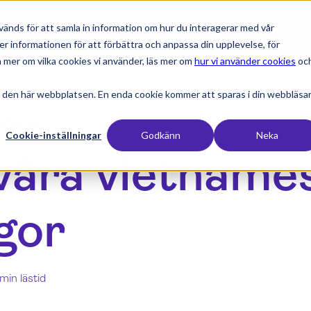
änds för att samla in information om hur du interagerar med vår
expand_more
expand_more
expand_more
expan
Produkter
Branscher
Resurser
Priser
er informationen för att förbättra och anpassa din upplevelse, för
 mer om vilka cookies vi använder, läs mer om
hur vi använder cookies
oc
 den här webbplatsen. En enda cookie kommer att sparas i din webbläsa
 Oslo:
Cookie-inställningar
Godkänn
Neka
våra vietname
gor
 min lästid