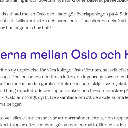
ösa utmaningar och utveckla nya funktioner baserat på feedbac
tidsskillnad mellan Oslo och Hanoi gör överlappningen på 4-5 
 lätt att hålla kontakten och samarbeta. Thai nämnde också att
or han någonsin har haft!
derna mellan Oslo och 
rit en ny upplevelse för våra kollegor från Vietnam, särskilt eft
opa. Thai betonade den friska luften, de lugnare gatorna och d
r fascinerad av den gamla arkitekturen, som skiljer sig mycket
. Thang uppskattade den lugna trafiken och färre människor p
 - "Oslo är otroligt dyrt". De skämtade om att de skulle kunna l
ma pengar.
 var särskilt intressant var att norrmännen inte tar en tupplur
en kort tupplur efter lunchen, gärna med en matta, filt och kudd