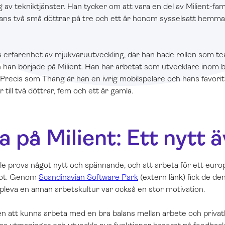
 av tekniktjänster. Han tycker om att vara en del av Milient-fa
 hans två små döttrar på tre och ett år honom sysselsatt hemma
s erfarenhet av mjukvaruutveckling, där han hade rollen som t
n han började på Milient. Han har arbetat som utvecklare inom 
recis som Thang är han en ivrig mobilspelare och hans favorit
 till två döttrar, fem och ett år gamla.
a på Milient: Ett nytt 
ille prova något nytt och spännande, och att arbeta för ett euro
mot. Genom
Scandinavian Software Park
(extern länk) fick de de
ppleva en annan arbetskultur var också en stor motivation.
n att kunna arbeta med en bra balans mellan arbete och privatli