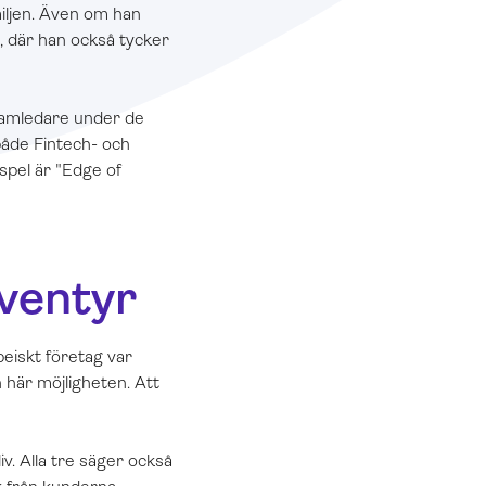
miljen. Även om han
, där han också tycker
eamledare under de
både Fintech- och
spel är "Edge of
äventyr
peiskt företag var
n här möjligheten. Att
v. Alla tre säger också