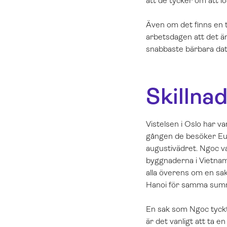
att de tycker om att l
Även om det finns en 
arbetsdagen att det är
snabbaste bärbara dat
Skillna
Vistelsen i Oslo har va
gången de besöker Eur
augustivädret. Ngoc va
byggnaderna i Vietnam
alla överens om en sak
Hanoi för samma sum
En sak som Ngoc tyckte
är det vanligt att ta 