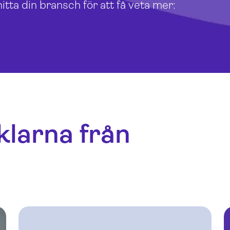
itta din bransch för att få veta mer:
klarna från