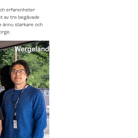
och erfarenheter
ret av tre begåvade
e ännu starkare och
orge.