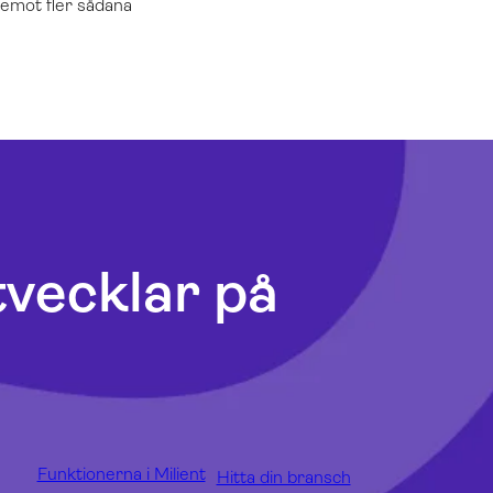
 emot fler sådana
tvecklar på
Funktionerna i Milient
Hitta din bransch