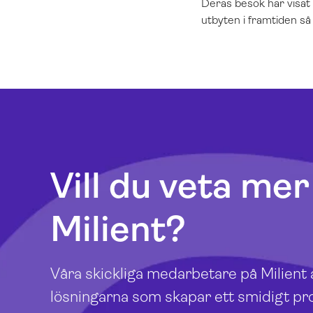
Deras besök har visat 
utbyten i framtiden så 
Vill du veta me
Milient?
Våra skickliga medarbetare på Milient a
lösningarna som skapar ett smidigt proj