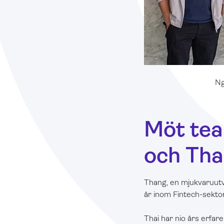
Ng
Möt tea
och Tha
Thang, en mjukvaruutve
år inom Fintech-sektor
Thai har nio års erfar