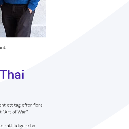
ent
 Thai
t ett tag efter flera
t "Art of War".
er att tidigare ha