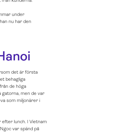
k från kunderna.
timmar under
 han nu har den
Hanoi
ersom det är första
et behagliga
 från de höga
å gatorna, men de var
eva som miljonärer i
 efter lunch. I Vietnam
e. Ngoc var spänd på