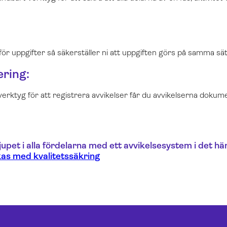
ör uppgifter så säkerställer ni att uppgiften görs på samma sätt 
ering:
erktyg för att registrera avvikelser får du avvikelserna dokum
jupet i alla fördelarna med ett avvikelsesystem i det hä
ckas med kvalitetssäkring