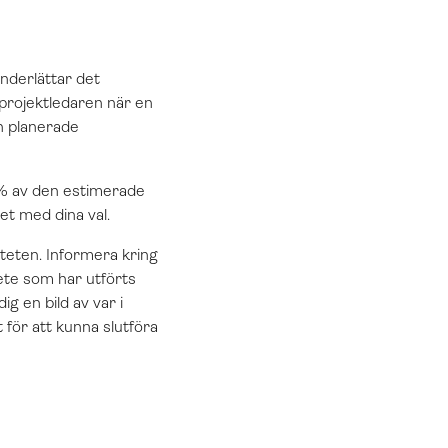
underlättar det
projektledaren när en
en planerade
0% av den estimerade
het med dina val.
teten. Informera kring
ete som har utförts
g en bild av var i
 för att kunna slutföra