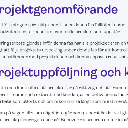
Projektgenomförande
förs stegen i projektplanen. Under denna fas fullföljer teamet
budgeten och tar hand om eventuella problem som uppstår.
ingsarbete gjordes inför denna fas har alla projektledaren en t
gt att följa projektets utveckling under denna fas för att kontroll
erensstämmer med projektplanen och kunna anpassa resursan
rojektuppföljning och 
ste man kontrollera att projektet är på rätt väg och att framste
ernt i teamet och externt med kunden, är en del av denna fas.
 arbete som utförts och om ni kommit så långt som ni estimerat
m på vägen eller om något inte går som planerat är det viktigt 
ka projektplaneringen ändras? Behöver resurserna omfördelas