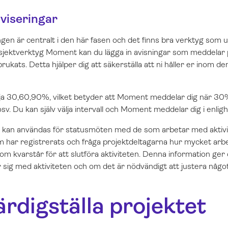
viseringar
ången är centralt i den här fasen och det finns bra verktyg som 
rosjektverktyg Moment kan du lägga in avisningar som meddelar 
rukats. Detta hjälper dig att säkerställa att ni håller er inom d
älja 30,60,90%, vilket betyder att Moment meddelar dig när 3
osv. Du kan själv välja intervall och Moment meddelar dig i enlig
 kan användas för statusmöten med de som arbetar med aktivi
har registrerats och fråga projektdeltagarna hur mycket arb
 kvarstår för att slutföra aktiviteten. Denna information ger di
sig med aktiviteten och om det är nödvändigt att justera något
ärdigställa projektet