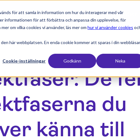
änds för att samla in information om hur du interagerar med vår
expand_more
expand_more
expand_more
expan
Produkter
Branscher
Resurser
Priser
er informationen för att förbättra och anpassa din upplevelse, för
 mer om vilka cookies vi använder, läs mer om
hur vi använder cookies
oc
 den här webbplatsen. En enda cookie kommer att sparas i din webbläsa
Cookie-inställningar
Godkänn
Neka
ektfaser: De f
ektfaserna du
er känna till