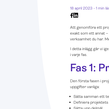
18 april 2023 -
1 min lä
Att genomföra ett pro
exakt som ett annat – 
verksamhet du har. Men
I detta inlägg går vi i
i varje fas.
Fas 1: P
Den första fasen i pro
uppgifter vanliga:
Sätta samman ett te
Definiera projektets
Sätta upp delmål