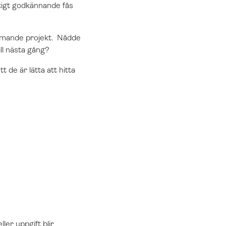
iltigt godkännande fås
 kommande projekt. Nådde
ill nästa gång?
t de är lätta att hitta
ller uppgift blir