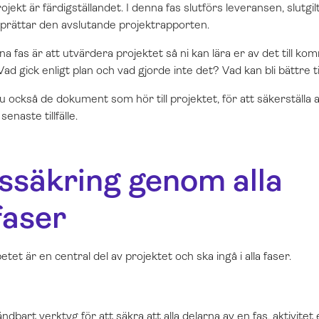
rojekt är färdigställandet. I denna fas slutförs leveransen, slutg
prättar den avslutande projektrapporten.
enna fas är att utvärdera projektet så ni kan lära er av det till
ad gick enligt plan och vad gjorde inte det? Vad kan bli bättre t
u också de dokument som hör till projektet, för att säkerställa at
enaste tillfälle.
tssäkring genom alla
faser
etet är en central del av projektet och ska ingå i alla faser.
dbart verktyg för att säkra att alla delarna av en fas, aktivitet e