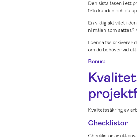
Den sista fasen i ett p
från kunden och du up
En viktig aktivitet i d
ni målen som sattes? V
I denna fas arkiverar d
om du behöver vid ett s
Bonus:
Kvalite
projekt
Kvalitetssäkring av arb
Checklistor
Checklistor är ett använ