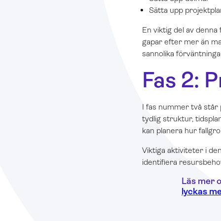
Sätta upp projektpla
En viktig del av denna f
gapar efter mer än man
sannolika förväntningar
Fas 2: 
I fas nummer två står 
tydlig struktur, tidspl
kan planera hur fallgr
Viktiga aktiviteter i d
identifiera resursbeho
Läs mer o
lyckas me