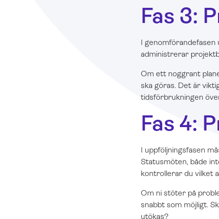
Fas 3: 
I genomförandefasen ut
administrerar projekt
Om ett noggrant planer
ska göras. Det är vikti
tidsförbrukningen öv
Fas 4: P
I uppföljningsfasen må
Statusmöten, både int
kontrollerar du vilket
Om ni stöter på proble
snabbt som möjligt. S
utökas?