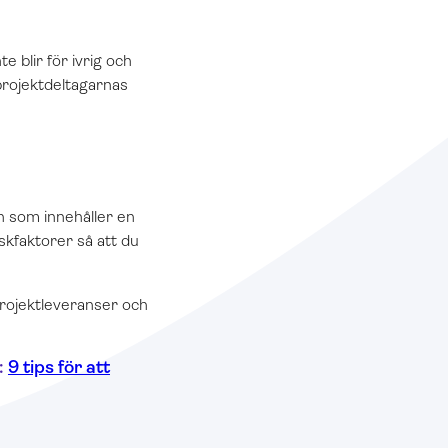
e blir för ivrig och
projektdeltagarnas
an som innehåller en
iskfaktorer så att du
 projektleveranser och
:
9 tips för att