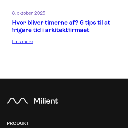
8. oktober 2025
Hvor bliver timerne af? 6 tips til at
frigøre tid i arkitektfirmaet
Læs mere
PRODUKT