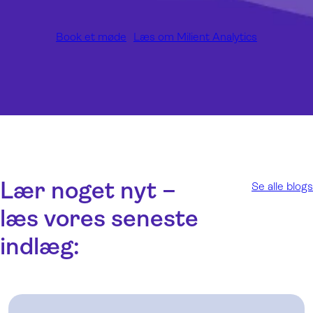
Book et møde
Læs om Milient Analytics
Lær noget nyt –
Se alle blogs
læs vores seneste
indlæg: