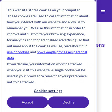
This website stores cookies on your computer.
menu
These cookies are used to collect information about
how you interact with our website and allow us to
search
remember you. We use this information in order to
improve and customize your browsing experience,
for analytics and for personalized advertising. To find
expand_more
Produkt
Mangler du overblik over virksomhedens
out more about the cookies we use, read about our
økonomi?
use of cookies
and
how Google processes personal
expand_more
Brancher
data
.
Disse operationelle
If you decline, your information won’t be tracked
expand_more
Ressourcer
when you visit this website. A single cookie will be
nøgletal giver dig
used in your browser to remember your preference
expand_more
Priser
not to be tracked.
kontrol
Integrationer
Cookies settings
13. januar 2025 -
2 min læsetid
Accept
Decline
language
Dansk