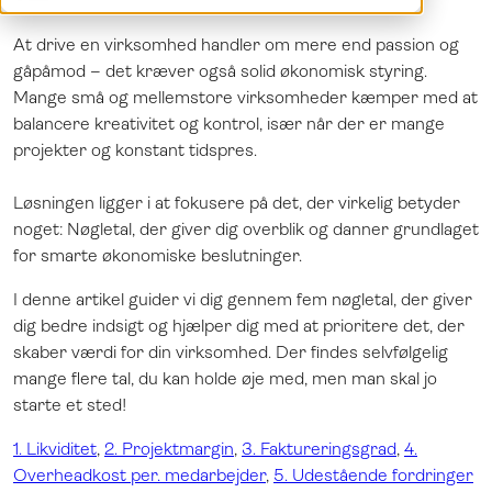
Demo
English
At drive en virksomhed handler om mere end passion og
Log ind
Norsk
gåpåmod – det kræver også solid økonomisk styring.
Svenska
Mange små og mellemstore virksomheder kæmper med at
balancere kreativitet og kontrol, især når der er mange
projekter og konstant tidspres.
Løsningen ligger i at fokusere på det, der virkelig betyder
noget: Nøgletal, der giver dig overblik og danner grundlaget
for smarte økonomiske beslutninger.
I denne artikel guider vi dig gennem fem nøgletal, der giver
dig bedre indsigt og hjælper dig med at prioritere det, der
skaber værdi for din virksomhed. Der findes selvfølgelig
mange flere tal, du kan holde øje med, men man skal jo
starte et sted!
1. Likviditet
,
2. Projektmargin
,
3. Faktureringsgrad
,
4.
Overheadkost per. medarbejder
,
5. Udestående fordringer