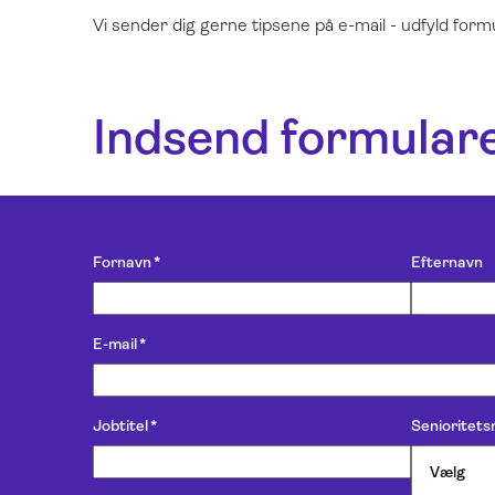
Vi sender dig gerne tipsene på e-mail - udfyld formu
Indsend formulare
Fornavn
*
Efternavn
E-mail
*
Jobtitel
*
Senioritets