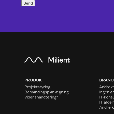
PRODUKT
BRANC
Projektstyring
Arkitekt
Bemandingsplanlægning
Ingeniø
Videnshåndtering
r
IT-kons
IT afdel
Andre k