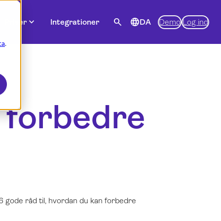
expand_more
search
language
Priser
Integrationer
DA
Demo
Log ind
ta
.
t forbedre
16 gode råd til, hvordan du kan forbedre