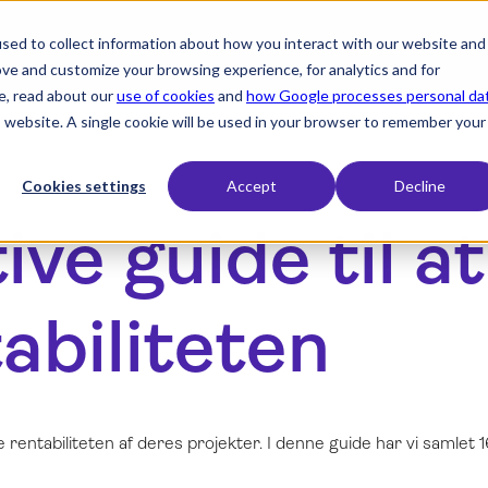
sed to collect information about how you interact with our website and
expand_more
expand_more
expand_more
Produkt
Brancher
Ressourcer
ove and customize your browsing experience, for analytics and for
e, read about our
use of cookies
and
how Google processes personal da
is website. A single cookie will be used in your browser to remember your
Cookies settings
Accept
Decline
ive guide til a
abiliteten
 rentabiliteten af deres projekter. I denne guide har vi samlet 