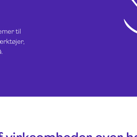
emer til
rktøjer,
.