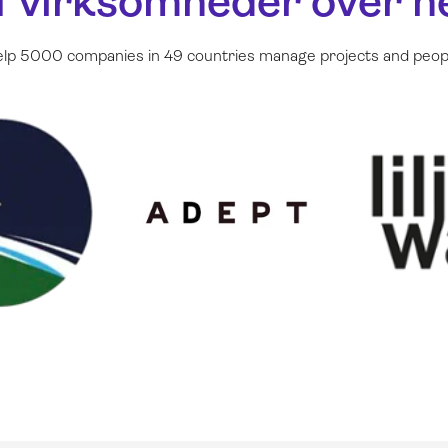
f virksomheder over h
elp 5000 companies in 49 countries manage projects and peopl