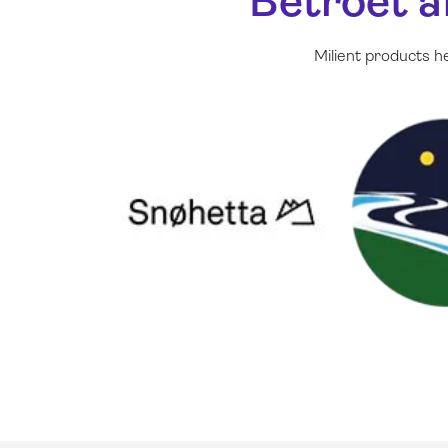
Betroet a
Milient products h