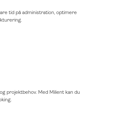
re tid på administration, optimere
akturering.
d og projektbehov. Med Milient kan du
oking.