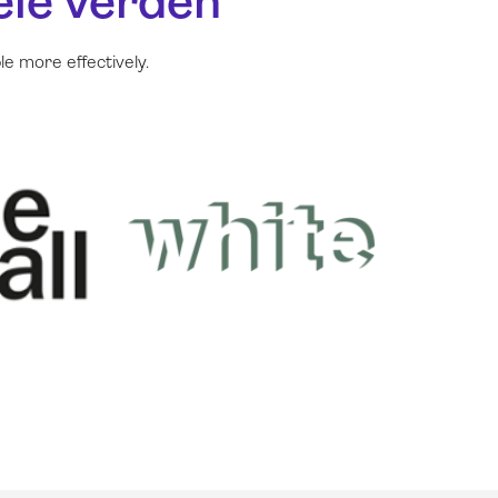
ele verden
e more effectively
.