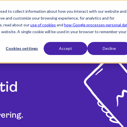
sed to collect information about how you interact with our website and
expand_more
expand_more
expand_more
Produkt
Brancher
Ressourcer
ove and customize your browsing experience, for analytics and for
e, read about our
use of cookies
and
how Google processes personal da
is website. A single cookie will be used in your browser to remember your
øjer
Cookies settings
Accept
Decline
tid
rering.