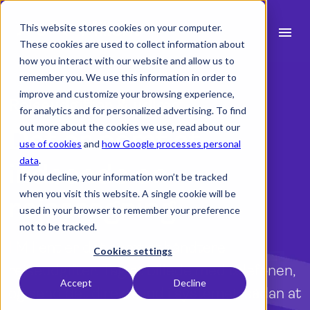
This website stores cookies on your computer.
menu
These cookies are used to collect information about
how you interact with our website and allow us to
search
remember you. We use this information in order to
improve and customize your browsing experience,
Rejseudgifter & udlæg
for analytics and for personalized advertising. To find
expand_more
Produkt
out more about the cookies we use, read about our
Det er nemt at
use of cookies
and
how Google processes personal
expand_more
Brancher
data
.
indsende en
If you decline, your information won’t be tracked
expand_more
Ressourcer
when you visit this website. A single cookie will be
rejseregning
used in your browser to remember your preference
expand_more
Priser
not to be tracked.
I Milient er det nemt at håndtere
Integrationer
Cookies settings
rejseudgifter. Tag et billede med telefonen,
Accept
Decline
og send det direkte ind i systemet, sådan at
language
Dansk