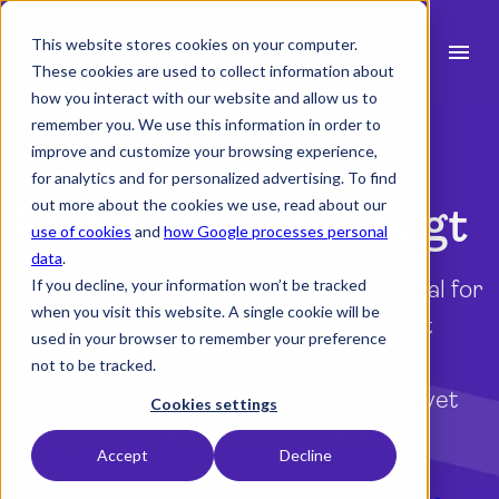
This website stores cookies on your computer.
menu
These cookies are used to collect information about
how you interact with our website and allow us to
search
remember you. We use this information in order to
improve and customize your browsing experience,
Milient Analytics
for analytics and for personalized advertising. To find
expand_more
Produkt
out more about the cookies we use, read about our
Få datadrevet indsigt
use of cookies
and
how Google processes personal
expand_more
Brancher
data
.
Savner du bedre adgang til relevante tal for
If you decline, your information won’t be tracked
expand_more
Ressourcer
when you visit this website. A single cookie will be
din virksomhed? Gør dig klar til Milient
used in your browser to remember your preference
expand_more
Priser
Analytics, et smart analyse- og
not to be tracked.
rapportværktøj som giver dig datadrevet
Integrationer
Cookies settings
indsigt i din virksomheds nøgletal.
Accept
Decline
language
Dansk