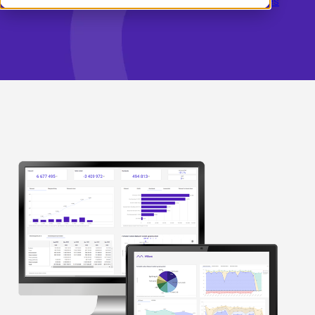
Læs hvordan Rocket fik kontrol
Se vores andre guides
Demo
English
Log ind
English (UK)
Norsk
Svenska