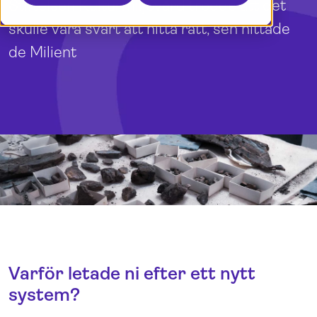
Stiftelsen Kulturmiljövård trodde att det
Boka en demo
English
skulle vara svårt att hitta rätt, sen hittade
Logga in
de Milient
Varför letade ni efter ett nytt
system?