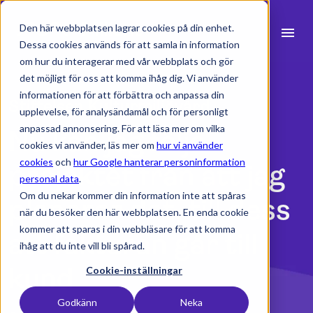
Den här webbplatsen lagrar cookies på din enhet.
menu
Dessa cookies används för att samla in information
om hur du interagerar med vår webbplats och gör
search
det möjligt för oss att komma ihåg dig. Vi använder
informationen för att förbättra och anpassa din
Stiftelsen Kulturmiljövård
upplevelse, för analysändamål och för personligt
expand_more
Produkter
anpassad annonsering. För att läsa mer om vilka
Nu kan jag följa
cookies vi använder, läs mer om
hur vi använder
expand_more
Branscher
cookies
och
hur Google hanterar personinformation
projektet från att jag
personal data
.
expand_more
Resurser
Om du nekar kommer din information inte att spåras
planerar det, till dess
när du besöker den här webbplatsen. En enda cookie
expand_more
Priser
kommer att sparas i din webbläsare för att komma
att fakturan går till
ihåg att du inte vill bli spårad.
Integrationer
kund
Cookie-inställningar
Godkänn
Neka
language
Svenska