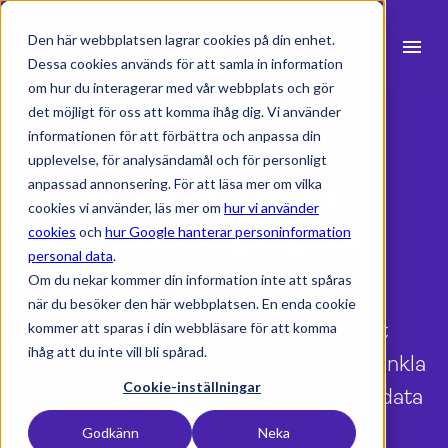
Den här webbplatsen lagrar cookies på din enhet.
menu
Dessa cookies används för att samla in information
om hur du interagerar med vår webbplats och gör
search
det möjligt för oss att komma ihåg dig. Vi använder
informationen för att förbättra och anpassa din
Resource Flow | Funktioner
upplevelse, för analysändamål och för personligt
expand_more
Produkter
anpassad annonsering. För att läsa mer om vilka
Alla datapunkter, alla
cookies vi använder, läs mer om
hur vi använder
expand_more
Branscher
mätvärden tillgängliga i
cookies
och
hur Google hanterar personinformation
personal data
.
våra rapportmallar
expand_more
Resurser
Om du nekar kommer din information inte att spåras
när du besöker den här webbplatsen. En enda cookie
expand_more
Priser
Project Flows rapportmotor är mycket
kommer att sparas i din webbläsare för att komma
ihåg att du inte vill bli spårad.
kraftfull och gör det möjligt att skapa enkla
Integrationer
Cookie-inställningar
och intuitiva rapporter som samlar all data
från alla team och projekt.
Godkänn
Neka
language
Svenska