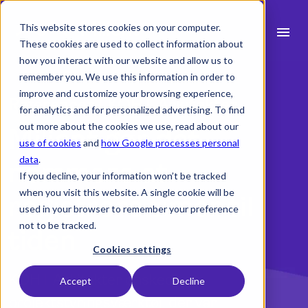
This website stores cookies on your computer.
menu
These cookies are used to collect information about
how you interact with our website and allow us to
search
remember you. We use this information in order to
improve and customize your browsing experience,
Referencer | KOHT Arkitekter
for analytics and for personalized advertising. To find
expand_more
Produkt
out more about the cookies we use, read about our
Milient gør det
use of cookies
and
how Google processes personal
expand_more
Brancher
data
.
nemmere at
If you decline, your information won’t be tracked
expand_more
Ressourcer
when you visit this website. A single cookie will be
registrere timer til
used in your browser to remember your preference
expand_more
Priser
not to be tracked.
tiden
Integrationer
Cookies settings
KOHT Arkitekter ønskede et
Accept
Decline
projektstyringsværktøj, der var
language
Dansk