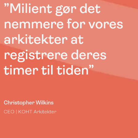
”Milient
gør det
nemmere for vores
arkitekter at
registrere deres
timer til tiden
”
Christopher Wilkins
CEO | KOHT Arkitekter