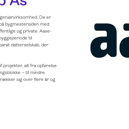
p As
geniørvirksomhed. De er
 på bygmestersiden med
fentlige og private. Aase-
byggeperiode til
parat datterselskab, der
projekter, alt fra opførelse
ingsblokke – til mindre
rækker sig over flere år og