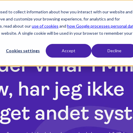
sed to collect information about how you interact with our website and
expand_more
expand_more
expand_more
Produkt
Brancher
Ressourcer
ove and customize your browsing experience, for analytics and for
e, read about our
use of cookies
and
how Google processes personal da
is website. A single cookie will be used in your browser to remember your
Cookies settings
Accept
Decline
er vi har i Mil
, har jeg ikke
oget andet sys