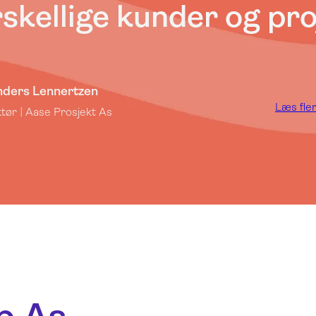
rskellige kunder og pr
ders Lennertzen
Læs fle
ktør | Aase Prosjekt As