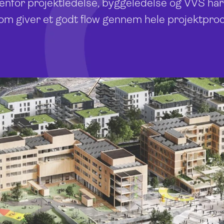
denfor projektledelse, byggeledelse og VVS har
som giver et godt flow gennem hele projektpro