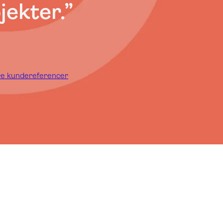
ojekter
.
”
re kundereferencer