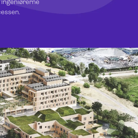
 ingeniørerne
cessen.