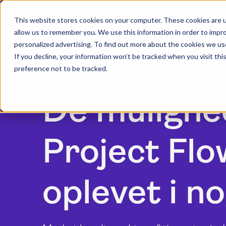
This website stores cookies on your computer. These cookies are u
allow us to remember you. We use this information in order to impr
personalized advertising. To find out more about the cookies we us
If you decline, your information won’t be tracked when you visit th
preference not to be tracked.
Reference | Aase Projekt
De mulighed
Project Flow
oplevet i n