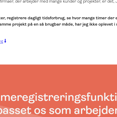
ørfirmaer, der arbejder med mange kunder og projekter, er det,
teter, registrere dagligt tidsforbrug, se hvor mange timer de
g samme projekt på en så brugbar måde, har jeg ikke oplevet 
nt
imeregistreringsfunkt
lpasset os som arbejd