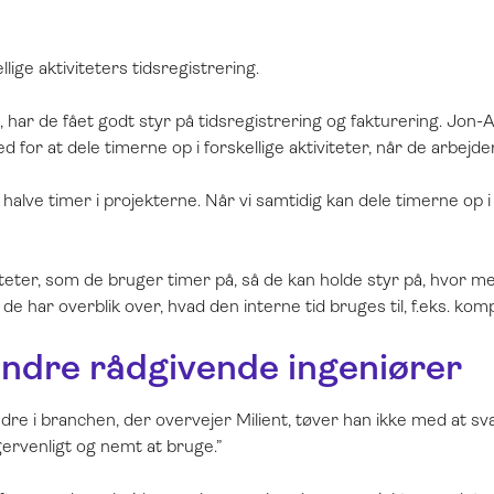
llige aktiviteters tidsregistrering.
 har de fået godt styr på tidsregistrering og fakturering. Jon-An
d for at dele timerne op i forskellige aktiviteter, når de arbej
halve timer i projekterne. Når vi samtidig kan dele timerne op i fl
iteter, som de bruger timer på, så de kan holde styr på, hvor me
de har overblik over, hvad den interne tid bruges til, f.eks. ko
andre rådgivende ingeniører
ndre i branchen, der overvejer Milient, tøver han ikke med at sva
ervenligt og nemt at bruge.”