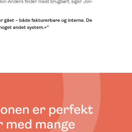
 Jon-Anders finder mest brugbart, siger Jon-
r er gået – både fakturerbare og interne. De
i noget andet system.«”
ionen er perfekt
er med mange