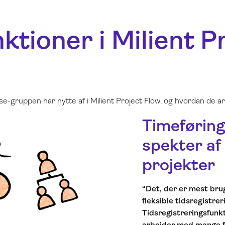
nktioner i Milient P
se-gruppen har nytte af i Milient Project Flow, og hvordan de a
Timeføring
spekter af
projekter
“Det, der er mest brug
fleksible tidsregistrer
Tidsregistreringsfunkt
arbejder med mange fo