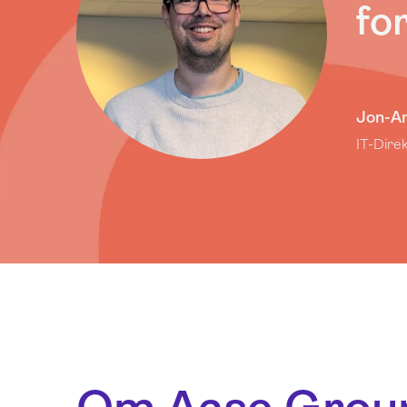
fo
Jon-An
IT-Dire