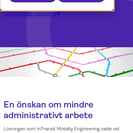
Boka en demo
English
Logga in
Läs om deras upplevelse
En önskan om mindre
administrativt arbete
Lösningen som InTransit Mobility Engineering valde vid