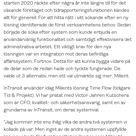
starten 2020 räckte efter några år inte längre till för det
växande företaget och tidrapporteringsfunktionen kändes
allt för generell. För att hitta rätt i sitt sökande efter en ny
lösning identifierade de först verksamhetens behov. Sedan
började de söka efter system som kunde erbjuda en
användarvänlig funktionalitet och samtidigt effektivisera det
administrativa arbetet. Ett viktigt krav för den nya
lösningen var en integration mot deras befintliga
affärssystem, Fortnox. Detta för att kunna bygga vidare på
de delar som de redan hade och tyckte fungerade. De
valde ut 3 alternativ, men ett val utmärkte sig mer; Milient.
InTransit använder idag Milients lösning Time Flow (tidigare
Tid & Projekt). Vi har pratat med Victor Jahren Kutschera
som är CFO, kvalitet- och säkerhetsansvarig, samt en av
grundarna av InTransit, om deras systemval.
“Jag kommer inte ens ihåg vilka de andra två systemen vi
kollade på var. Men inget av de andra systemen uppfyllde