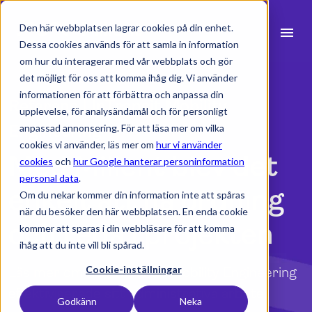
Den här webbplatsen lagrar cookies på din enhet.
menu
Dessa cookies används för att samla in information
om hur du interagerar med vår webbplats och gör
search
det möjligt för oss att komma ihåg dig. Vi använder
informationen för att förbättra och anpassa din
Referens | InTransit Mobility
upplevelse, för analysändamål och för personligt
expand_more
Produkter
Engineering
anpassad annonsering. För att läsa mer om vilka
cookies vi använder, läs mer om
hur vi använder
expand_more
Branscher
Med Milient blev det
cookies
och
hur Google hanterar personinformation
personal data
.
expand_more
Resurser
enkelt att ha ordning
Om du nekar kommer din information inte att spåras
när du besöker den här webbplatsen. En enda cookie
expand_more
Priser
och reda i projekten
kommer att sparas i din webbläsare för att komma
ihåg att du inte vill bli spårad.
Integrationer
Cookie-inställningar
Läs mer om hur InTransit Mobility Engineering
effektiviserade sitt administrativa arbete.
Godkänn
Neka
language
Svenska