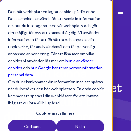
Den här webbplatsen lagrar cookies på din enhet.
menu
Dessa cookies används för att samla in information
om hur du interagerar med vår webbplats och gör
search
det möjligt för oss att komma ihåg dig. Vi använder
informationen för att förbättra och anpassa din
BD Works
upplevelse, för analysändamål och för personligt
expand_more
Produkter
anpassad annonsering. För att läsa mer om vilka
Vi kommer utan
cookies vi använder, läs mer om
hur vi använder
expand_more
Branscher
cookies
och
hur Google hanterar personinformation
problem kunna
personal data
.
expand_more
Resurser
Om du nekar kommer din information inte att spåras
fortsätta med Millnet
när du besöker den här webbplatsen. En enda cookie
expand_more
Priser
kommer att sparas i din webbläsare för att komma
om än vi skulle bli
ihåg att du inte vill bli spårad.
Integrationer
dubbelt så stora
Cookie-inställningar
Godkänn
Neka
language
Svenska