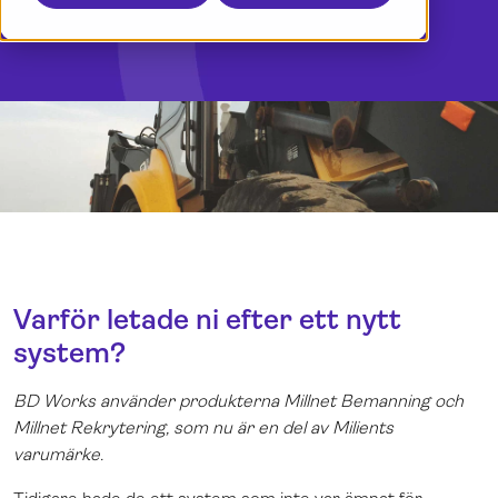
Boka en demo
Logga in
Varför letade ni efter ett nytt
system?
BD Works använder produkterna Millnet Bemanning och
Millnet Rekrytering, som nu är en del av Milients
varumärke.