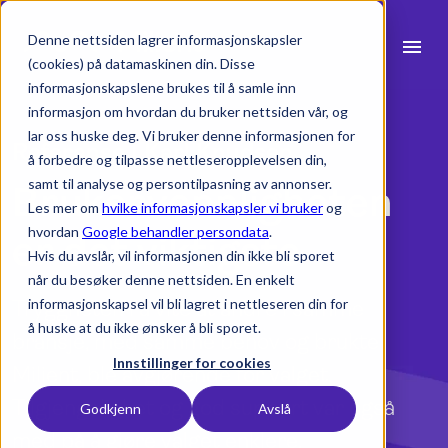
Denne nettsiden lagrer informasjonskapsler
menu
(cookies) på datamaskinen din. Disse
informasjonskapslene brukes til å samle inn
search
informasjon om hvordan du bruker nettsiden vår, og
lar oss huske deg. Vi bruker denne informasjonen for
Referanse | Karl Knudsen
å forbedre og tilpasse nettleseropplevelsen din,
expand_more
Produkter
samt til analyse og persontilpasning av annonser.
Brukervennligheten
Les mer om
hvilke informasjonskapsler vi bruker
og
expand_more
Bransjer
hvordan
Google behandler persondata
.
er det viktigste
Hvis du avslår, vil informasjonen din ikke bli sporet
expand_more
Ressurser
når du besøker denne nettsiden. En enkelt
informasjonskapsel vil bli lagret i nettleseren din for
Tryggheten i å vite at andre i samme
expand_more
Priser
å huske at du ikke ønsker å bli sporet.
bransje, med samme behov og brukte
Integrasjoner
Innstillinger for cookies
Milient, ble avgjørende for valget.
Tilgjengelighet og god support var også
Godkjenn
Avslå
med på å gjøre valget enklere.
language
Norsk