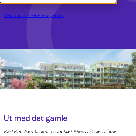
Demo
Dansk
Logg inn
English
Hør mer fra våre eksperter
Svenska
Ut med det gamle
Karl Knudsen bruker produktet Milient Project Flow,