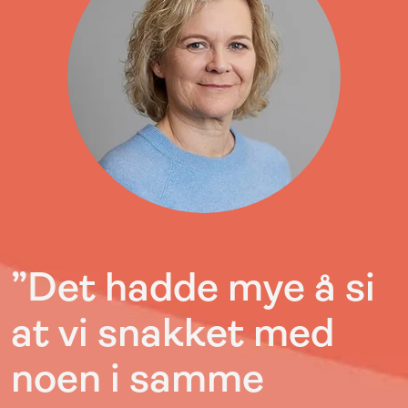
”Det hadde mye å si
at vi snakket med
noen i samme