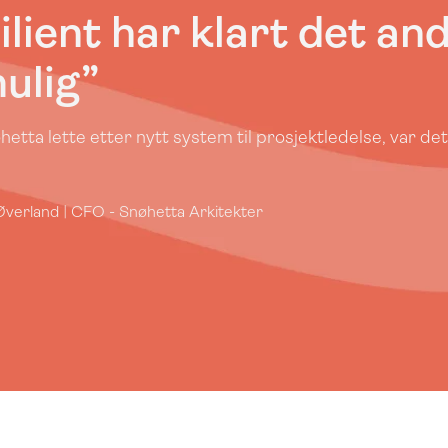
ilient har klart det a
ulig”
etta lette etter nytt system til prosjektledelse, var det 
verland | CFO - Snøhetta Arkitekter