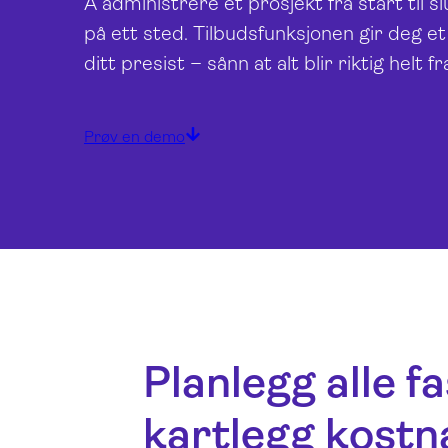
Å administrere et prosjekt fra start til 
på ett sted. Tilbudsfunksjonen gir deg e
ditt presist – sånn at alt blir riktig helt f
Prøv en demo
Planlegg alle f
kartlegg kostn