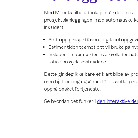
Med Milients tilbudsfunksjon får du en over
prosjektplanleggingen, med automatiske k
inkludert:
Sett opp prosjektfasene og tildel oppgav
Estimer tiden teamet ditt vil bruke på h
Inkluder timepriser for hver rolle for a
totale prosjektkostnadene
Dette gir deg ikke bare et klart bilde av pr
men hjelper deg også med å prissette prosj
oppnå ønsket fortjeneste.
Se hvordan det funker i
den interaktive d