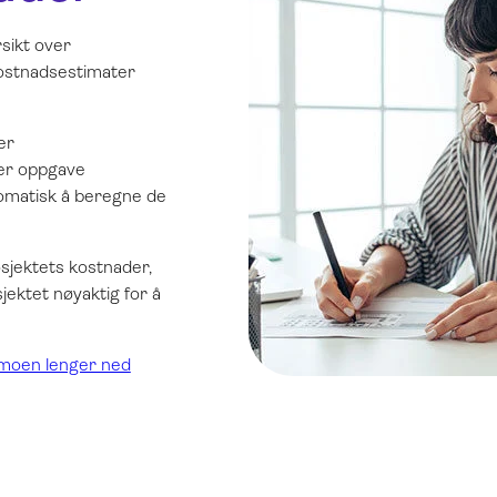
sikt over
ostnadsestimater
er
ver oppgave
utomatisk å beregne de
osjektets kostnader,
ektet nøyaktig for å
emoen lenger ned