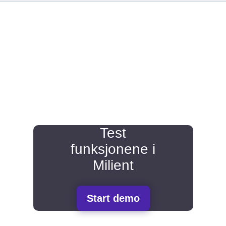
Test
funksjonene i
Milient
Start demo