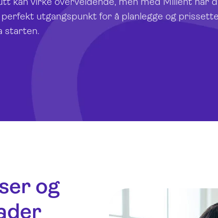
slutt kan virke overveldende, men med Milient har d
t perfekt utgangspunkt for å planlegge og prissett
ra starten.
aser og
ader