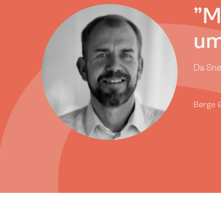
”M
um
Da Snøh
Børge Ø