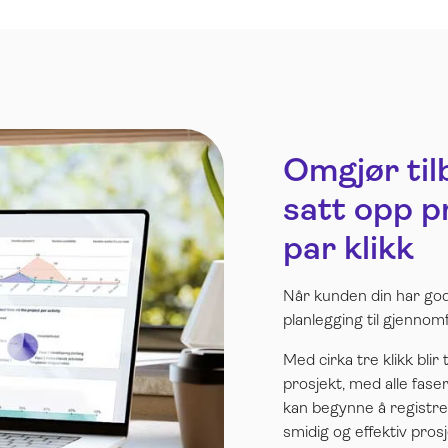
Omgjør tilb
satt opp p
par klikk
Når kunden din har god
planlegging til gjennomf
Med cirka tre klikk blir 
prosjekt, med alle fas
kan begynne å registre
smidig og effektiv prosj