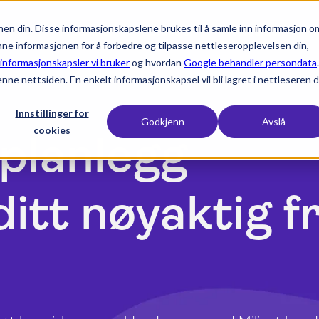
en din. Disse informasjonskapslene brukes til å samle inn informasjon o
expand_more
expand_more
expand_more
Produkter
Bransjer
Ressurser
nne informasjonen for å forbedre og tilpasse nettleseropplevelsen din,
 informasjonskapsler vi bruker
og hvordan
Google behandler persondata
.
enne nettsiden. En enkelt informasjonskapsel vil bli lagret i nettleseren d
Innstillinger for
Godkjenn
Avslå
cookies
 planlegg
ditt nøyaktig f