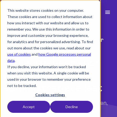
This website stores cookies on your computer.
menu
These cookies are used to collect information about
how you interact with our website and allow us to
search
remember you. We use this information in order to
improve and customize your browsing experience,
Projectmanagementsoftware voor
for analytics and for personalized advertising. To find
Functies
ingenieurs
out more about the cookies we use, read about our
use of cookies
and
how Google processes personal
expand_more
Sectoren
Projectbeheer voor
data
.
If you decline, your information won’t be tracked
expand_more
Middelen
engineers, zonder
when you visit this website. A single cookie will be
used in your browser to remember your preference
Integraties
administratieve last
not to be tracked.
Prijzen
Cookies settings
Krijg volledige controle over je projecten,
Accept
Decline
tijd en resources in één systeem.
language
Nederlands