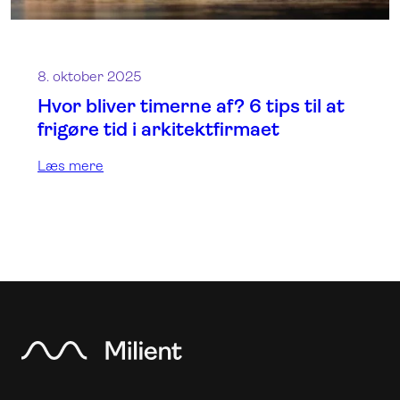
8. oktober 2025
Hvor bliver timerne af? 6 tips til at
frigøre tid i arkitektfirmaet
Læs mere