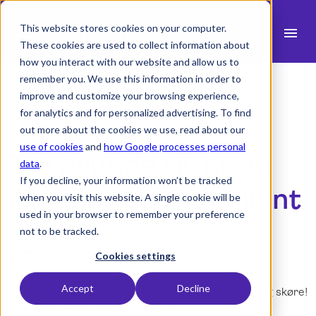
This website stores cookies on your computer.
menu
These cookies are used to collect information about
how you interact with our website and allow us to
search
remember you. We use this information in order to
improve and customize your browsing experience,
for analytics and for personalized advertising. To find
expand_more
Produkt
out more about the cookies we use, read about our
use of cookies
and
how Google processes personal
Tre grunde til, at du
expand_more
Brancher
data
.
If you decline, your information won’t be tracked
expand_more
ikke bør bruge Milient
Ressourcer
when you visit this website. A single cookie will be
used in your browser to remember your preference
expand_more
Priser
not to be tracked.
3. november 2023 -
1 min læsetid
Integrationer
Cookies settings
Accept
Decline
Du undrer dig sikkert på, om vi er blevet fuldstændig skøre!
Skal I ikke sælge jeres system så?
language
Dansk