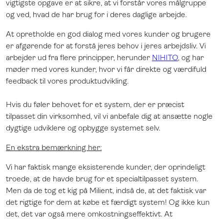
vigtigste opgave er at sikre, at vi forstår vores målgruppe
og ved, hvad de har brug for i deres daglige arbejde.
At opretholde en god dialog med vores kunder og brugere
er afgørende for at forstå jeres behov i jeres arbejdsliv. Vi
arbejder ud fra flere principper, herunder
NIHITO
, og har
møder med vores kunder, hvor vi får direkte og værdifuld
feedback til vores produktudvikling.
Hvis du føler behovet for et system, der er præcist
tilpasset din virksomhed, vil vi anbefale dig at ansætte nogle
dygtige udviklere og opbygge systemet selv.
En ekstra bemærkning her:
Vi har faktisk mange eksisterende kunder, der oprindeligt
troede, at de havde brug for et specialtilpasset system.
Men da de tog et kig på Milient, indså de, at det faktisk var
det rigtige for dem at købe et færdigt system! Og ikke kun
det, det var også mere omkostningseffektivt. At