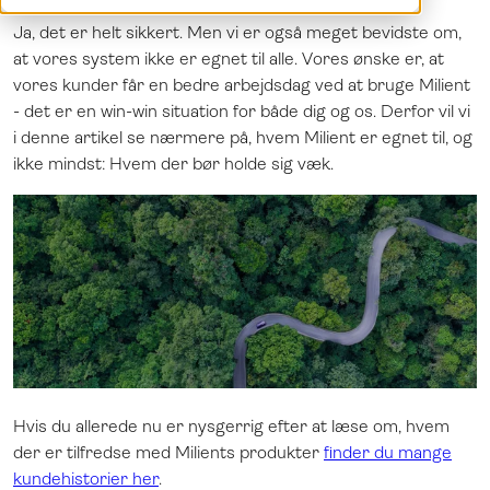
Demo
English
Ja, det er helt sikkert. Men vi er også meget bevidste om,
Log ind
Norsk
at vores system ikke er egnet til alle. Vores ønske er, at
Svenska
vores kunder får en bedre arbejdsdag ved at bruge Milient
- det er en win-win situation for både dig og os. Derfor vil vi
i denne artikel se nærmere på, hvem Milient er egnet til, og
ikke mindst: Hvem der bør holde sig væk.
Hvis du allerede nu er nysgerrig efter at læse om, hvem
der er tilfredse med Milients produkter
finder du mange
kundehistorier her
.