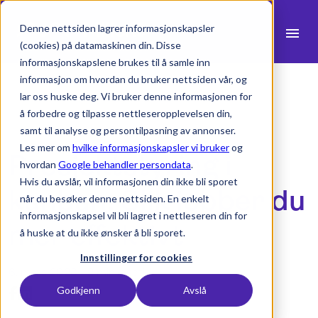
Denne nettsiden lagrer informasjonskapsler
menu
(cookies) på datamaskinen din. Disse
informasjonskapslene brukes til å samle inn
search
informasjon om hvordan du bruker nettsiden vår, og
lar oss huske deg. Vi bruker denne informasjonen for
å forbedre og tilpasse nettleseropplevelsen din,
expand_more
Produkter
samt til analyse og persontilpasning av annonser.
Les mer om
hvilke informasjonskapsler vi bruker
og
Prosjektstyring i
expand_more
Bransjer
hvordan
Google behandler persondata
.
Hvis du avslår, vil informasjonen din ikke bli sporet
expand_more
kanban: Slik jobber du
Ressurser
når du besøker denne nettsiden. En enkelt
informasjonskapsel vil bli lagret i nettleseren din for
expand_more
Priser
mer effektivt
å huske at du ikke ønsker å bli sporet.
Integrasjoner
Innstillinger for cookies
6. mars 2023 -
2 min lesetid
Godkjenn
Avslå
language
Norsk