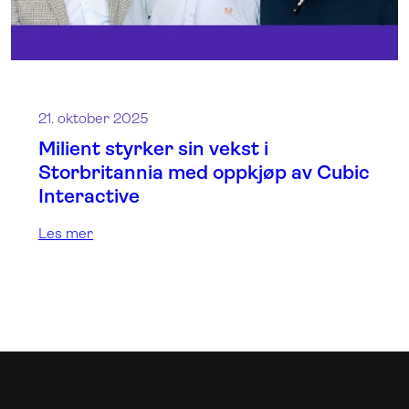
21. oktober 2025
Milient styrker sin vekst i
Storbritannia med oppkjøp av Cubic
Interactive
Les mer