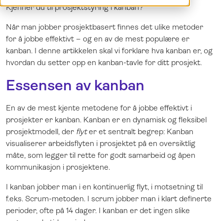
Kjenner du til prosjektstyring i kanban?
Demo
Dansk
Logg inn
English
Når man jobber prosjektbasert finnes det ulike metoder
Svenska
for å jobbe effektivt – og en av de mest populære er
kanban. I denne artikkelen skal vi forklare hva kanban er, og
hvordan du setter opp en kanban-tavle for ditt prosjekt.
Essensen av kanban
En av de mest kjente metodene for å jobbe effektivt i
prosjekter er kanban. Kanban er en dynamisk og fleksibel
prosjektmodell, der
flyt
er et sentralt begrep: Kanban
visualiserer arbeidsflyten i prosjektet på en oversiktlig
måte, som legger til rette for godt samarbeid og åpen
kommunikasjon i prosjektene.
I kanban jobber man i en kontinuerlig flyt, i motsetning til
f.eks. Scrum-metoden. I scrum jobber man i klart definerte
perioder, ofte på 14 dager. I kanban er det ingen slike