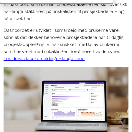
Et dashbord som samler prosjektdataene i én klar oversikt
Demo
Dansk
har lenge stått høyt på ønskelisten til prosjektledere – og
Logg inn
English
nå er det her!
Svenska
Dashbordet er utviklet i samarbeid med brukerne våre,
sånn at det dekker behovene prosjektledere har til daglig
prosjekt-oppfølging. Vi har snakket med to av brukerne
som har vært med i utviklingen, for å høre hva de synes:
Les deres tilbakemeldinger lenger ned