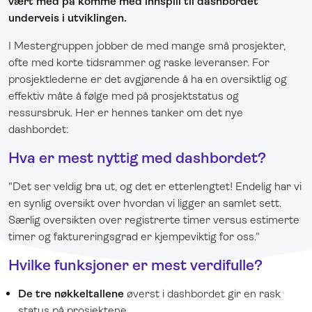
vært med på komme med innspill til dashbordet
underveis i utviklingen.
I Mestergruppen jobber de med mange små prosjekter,
ofte med korte tidsrammer og raske leveranser. For
prosjektlederne er det avgjørende å ha en oversiktlig og
effektiv måte å følge med på prosjektstatus og
ressursbruk. Her er hennes tanker om det nye
dashbordet:
Hva er mest nyttig med dashbordet?
"Det ser veldig bra ut, og det er etterlengtet! Endelig har vi
en synlig oversikt over hvordan vi ligger an samlet sett.
Særlig oversikten over registrerte timer versus estimerte
timer og faktureringsgrad er kjempeviktig for oss."
Hvilke funksjoner er mest verdifulle?
De tre nøkkeltallene
øverst i dashbordet gir en rask
status på prosjektene.