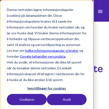
Denne nettsiden lagrer informasjonskapsler
menu
(cookies) på datamaskinen din. Disse
informasjonskapslene brukes til å samle inn
search
informasjon om hvordan du bruker nettsiden vår, og
lar oss huske deg. Vi bruker denne informasjonen for
å forbedre og tilpasse nettleseropplevelsen din,
expand_more
Produkter
samt til analyse og persontilpasning av annonser.
Les mer om
hvilke informasjonskapsler vi bruker
og
Nytt dashbord for
expand_more
Bransjer
hvordan
Google behandler persondata
.
Hvis du avslår, vil informasjonen din ikke bli sporet
expand_more
prosjektledere: Dette
Ressurser
når du besøker denne nettsiden. En enkelt
informasjonskapsel vil bli lagret i nettleseren din for
expand_more
Priser
mener brukerne
å huske at du ikke ønsker å bli sporet.
Integrasjoner
Innstillinger for cookies
24. april 2025 -
2 min lesetid
Godkjenn
Avslå
language
Norsk