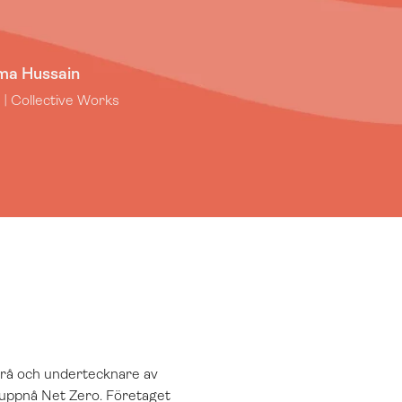
ma Hussain
 | Collective Works
yrå och undertecknare av
 uppnå Net Zero. Företaget