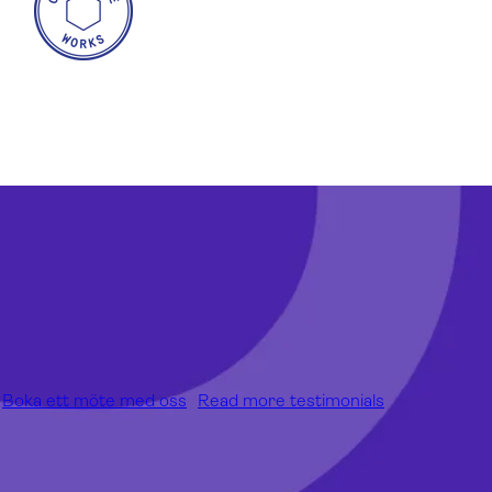
Boka ett möte med oss
Read more testimonials