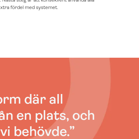
 extra fördel med systemet.
orm där all
ån en plats, och
 vi behövde.
”