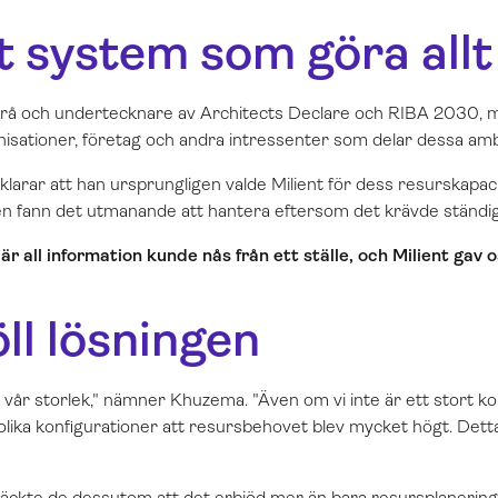
t system som göra allt
byrå och undertecknare av Architects Declare och RIBA 2030, 
sationer, företag och andra intressenter som delar dessa amb
arar att han ursprungligen valde Milient för dess resurskapacit
nn det utmanande att hantera eftersom det krävde ständiga 
är all information kunde nås från ett ställe, och Milient gav o
öll lösningen
vår storlek,
" nämner Khuzema. "
Även om vi inte är ett stort 
lika konfigurationer att resursbehovet blev mycket högt. Detta v
täckte de dessutom att det erbjöd mer än bara resursplanering.