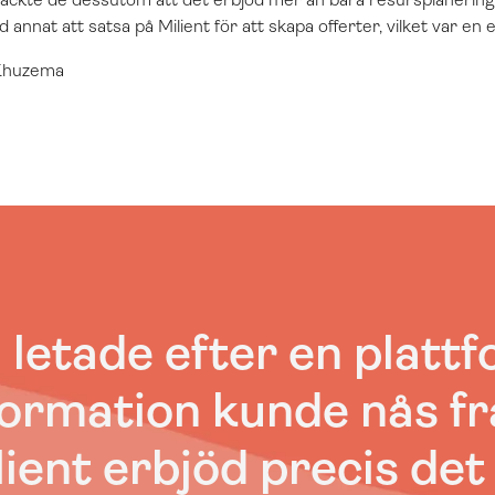
annat att satsa på Milient för att skapa offerter, vilket var en
r Khuzema
i letade efter en plattf
formation kunde nås fr
lient erbjöd precis det