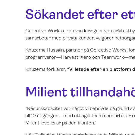
Sökandet efter et
Collective Works är en värderingsdriven arkitekt
samarbetar med privata kunder, välgörenhetsorgani
Khuzema Hussain, partner på Collective Works, förkl
programvaror—Harvest, Xero och Teamwork—men fa
Khuzema förklarar,
“Vi letade efter en plattform d
Milient tillhandah
"
Resurskapacitet var något vi behövde på grund av 
till 10 åt gången—med ett agilt team som arbetar i o
Milient levererar på den fronten."
När Collective Works började använda Milient, upp