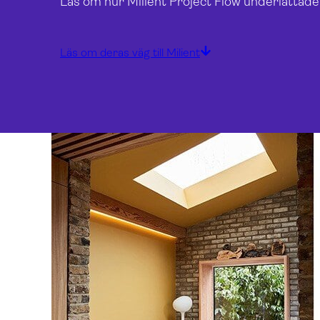
Läs om hur Milient Project Flow underlättade
Läs om deras väg till Milient