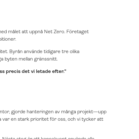
med målet att uppnå Net Zero. Företaget
itioner.
et. Byrån använde tidigare tre olika
byten mellan gränssnitt.
ss precis det vi letade efter.”
kontor, gjorde hanteringen av många projekt—upp
ar en stark prioritet för oss, och vi tycker att
 Nästa steg är att konsekvent använda alla