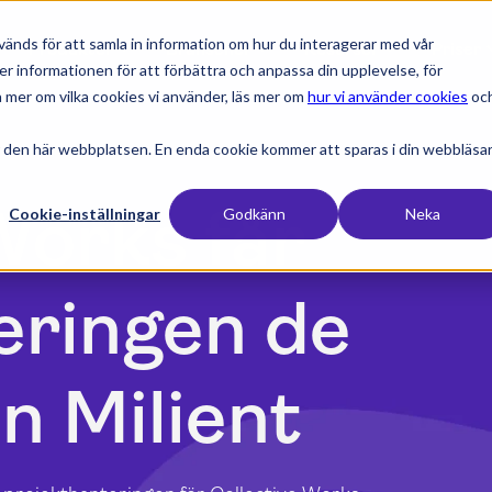
änds för att samla in information om hur du interagerar med vår
expand_more
expand_more
expand_more
expan
Produkter
Branscher
Resurser
Priser
er informationen för att förbättra och anpassa din upplevelse, för
 mer om vilka cookies vi använder, läs mer om
hur vi använder cookies
oc
 den här webbplatsen. En enda cookie kommer att sparas i din webbläsa
Works får
Cookie-inställningar
Godkänn
Neka
eringen de
n Milient