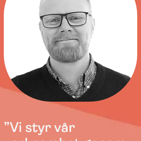
”Vi styr vår