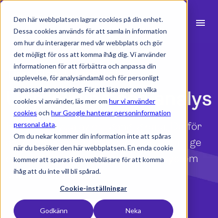
Den här webbplatsen lagrar cookies på din enhet.
menu
Dessa cookies används för att samla in information
om hur du interagerar med vår webbplats och gör
search
det möjligt för oss att komma ihåg dig. Vi använder
informationen för att förbättra och anpassa din
Time Flow | Uppföljning
upplevelse, för analysändamål och för personligt
expand_more
Produkter
anpassad annonsering. För att läsa mer om vilka
Uppföljning och analys
cookies vi använder, läs mer om
hur vi använder
expand_more
Branscher
cookies
och
hur Google hanterar personinformation
Ingen har nytta av otillgänglig data. Därför
personal data
.
expand_more
Resurser
Om du nekar kommer din information inte att spåras
är Milients lösningar utvecklade för att ge
när du besöker den här webbplatsen. En enda cookie
expand_more
Priser
dig tillgång till informationen i ert system
kommer att sparas i din webbläsare för att komma
ihåg att du inte vill bli spårad.
utan onödigt krångel.
Integrationer
Cookie-inställningar
Godkänn
Neka
Boka en demo