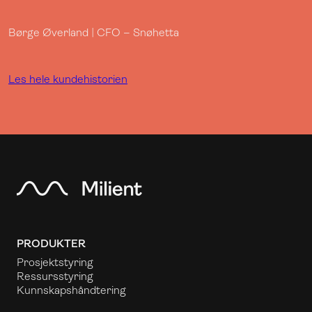
Børge Øverland | CFO – Snøhetta
Les hele kundehistorien
PRODUKTER
Prosjektstyring
Ressursstyring
Kunnskapshåndtering