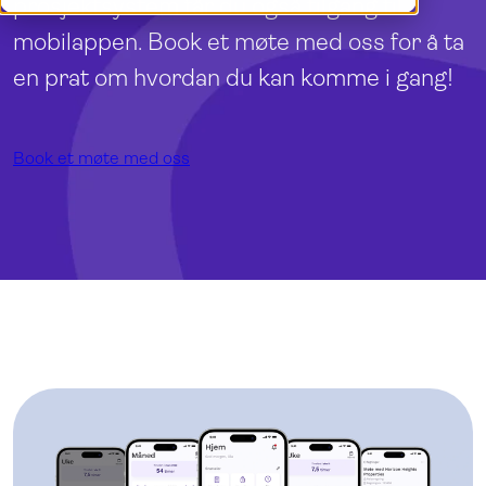
prosjektsystem får du også tilgang til
Demo
English
mobilappen. Book et møte med oss for å ta
Logg inn
en prat om hvordan du kan komme i gang!
Book et møte med oss