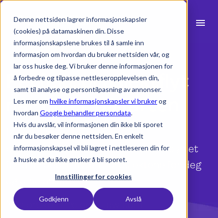
Denne nettsiden lagrer informasjonskapsler
menu
(cookies) på datamaskinen din. Disse
informasjonskapslene brukes til å samle inn
search
informasjon om hvordan du bruker nettsiden vår, og
lar oss huske deg. Vi bruker denne informasjonen for
Perfekt prosjektflyt
å forbedre og tilpasse nettleseropplevelsen din,
expand_more
Produkter
samt til analyse og persontilpasning av annonser.
når du er på farten
Les mer om
hvilke informasjonskapsler vi bruker
og
expand_more
Bransjer
hvordan
Google behandler persondata
.
Hvis du avslår, vil informasjonen din ikke bli sporet
expand_more
Milient Project Flow er et
Ressurser
når du besøker denne nettsiden. En enkelt
prosjektstyringssystem som er designet
informasjonskapsel vil bli lagret i nettleseren din for
expand_more
Priser
å huske at du ikke ønsker å bli sporet.
for å forbedre flyten i prosjektene for deg
Integrasjoner
Innstillinger for cookies
og dine ansatte.
Godkjenn
Avslå
Når bruker Project Flow som
language
Norsk