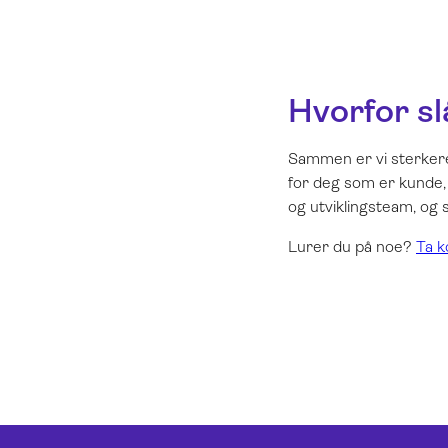
Hvorfor s
Sammen er vi sterkere,
for deg som er kunde, 
og utviklingsteam, og s
Lurer du på noe?
Ta k