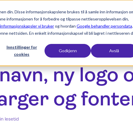
en din. Disse informasjonskapslene brukes til å samle inn informasjon o
expand_more
expand_more
expand_more
Produkter
Bransjer
Ressurser
nne informasjonen for å forbedre og tilpasse nettleseropplevelsen din,
 informasjonskapsler vi bruker
og hvordan
Google behandler persondata
.
enne nettsiden. En enkelt informasjonskapsel vil bli lagret i nettleseren d
Innstillinger for
Godkjenn
Avslå
cookies
navn, ny logo 
arger og fonte
in lesetid