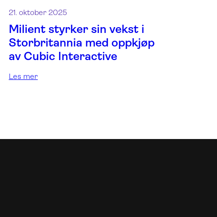
21. oktober 2025
Milient styrker sin vekst i
Storbritannia med oppkjøp
av Cubic Interactive
Les mer