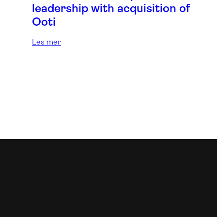
leadership with acquisition of
Ooti
Les mer