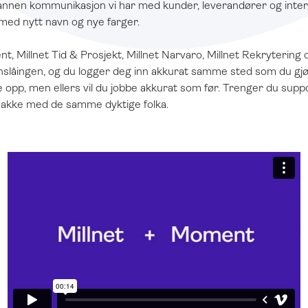
 annen kommunikasjon vi har med kunder, leverandører og inter
, med nytt navn og nye farger.
 Millnet Tid & Prosjekt, Millnet Narvaro, Millnet Rekrytering o
låingen, og du logger deg inn akkurat samme sted som du gjør 
e opp, men ellers vil du jobbe akkurat som før. Trenger du sup
akke med de samme dyktige folka.