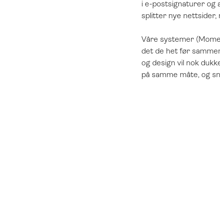
i e-postsignaturer og
splitter nye nettsider
Våre systemer (Moment,
det de het før sammens
og design vil nok dukk
på samme måte, og sn