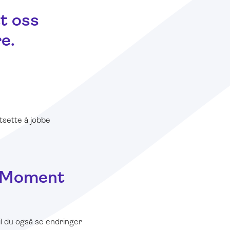
t oss
e.
tsette å jobbe
i Moment
il du også se endringer