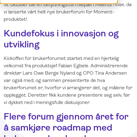
18. oktober ble en betydningsfull milepæl i Milients reise, da
Demo
Dansk
vi lanserte vårt helt nye brukerforum for Moment-
Logg inn
English
produktet!
Svenska
Kundefokus i innovasjon og
utvikling
Kickoffen for brukerforumet startet med en hjertelig
velkomst fra produktsjef Fabian Egbele. Administrerende
direktør Lars Owe Berge Nyland og CPO Tina Andersen
var også med, og sammen presenterte de hva
brukerforumet er, hvorfor vi arrangerer det, og målene for
opplegget. Deretter fikk kundene presentere seg selv, før
vi dykket ned i meningsfulle diskusjoner.
Flere forum gjennom året for
å samkjøre roadmap med