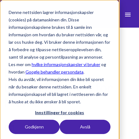
Denne nettsiden lagrer informasjonskapsler
menu
(cookies) på datamaskinen din. Disse
informasjonskapslene brukes til å samle inn
search
informasjon om hvordan du bruker nettsiden vår, og
lar oss huske deg. Vi bruker denne informasjonen for
å forbedre og tilpasse nettleseropplevelsen din,
expand_more
Produkter
samt til analyse og persontilpasning av annonser.
Les mer om
hvilke informasjonskapsler vi bruker
og
Lansering av
expand_more
Bransjer
hvordan
Google behandler persondata
.
Hvis du avslår, vil informasjonen din ikke bli sporet
expand_more
brukerforumet for
Ressurser
når du besøker denne nettsiden. En enkelt
informasjonskapsel vil bli lagret i nettleseren din for
expand_more
Priser
Moment
å huske at du ikke ønsker å bli sporet.
Integrasjoner
Innstillinger for cookies
11. desember 2023 -
1 min lesetid
Godkjenn
Avslå
language
Norsk