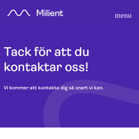
menu
search
Tack för att du
expand_more
Produkter
kontaktar oss!
expand_more
Branscher
expand_more
Resurser
Vi kommer att kontakta dig så snart vi kan.
expand_more
Priser
Integrationer
language
Svenska