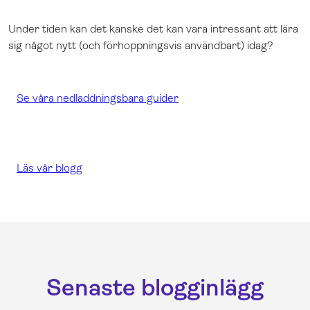
Boka en demo
Dansk
Under tiden kan det kanske det kan vara intressant att lära
Logga in
English
sig något nytt (och förhoppningsvis användbart) idag?
Norsk
Se våra nedladdningsbara guider
Läs vår blogg
Senaste blogginlägg