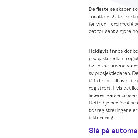
De fleste selskaper so
ansatte registrerer tim
før vi er i ferd med å 
det for sent å gjøre n
Heldigvis finnes det b
prosjektmedlem registr
bør disse timene være 
av prosjektlederen. De
få full kontroll over b
registrert. Hvis det ikk
lederen varsle prosj
Dette hjelper for å se 
tidsregistreringene er
fakturering.
Slå på automat