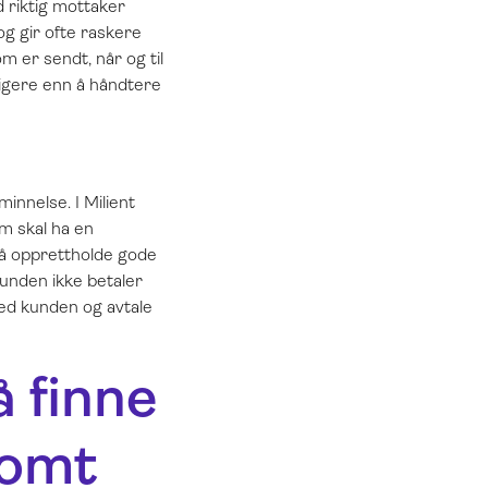
d riktig mottaker
g gir ofte raskere
m er sendt, når og til
ligere enn å håndtere
innelse. I Milient
om skal ha en
 å opprettholde gode
kunden ikke betaler
med kunden og avtale
å finne
somt