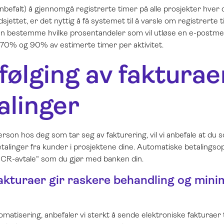
 anbefalt) å gjennomgå registrerte timer på alle prosjekter hver 
jettet, er det nyttig å få systemet til å varsle om registrerte ti
an bestemme hvilke prosentandeler som vil utløse en e-postme
70% og 90% av estimerte timer per aktivitet.
følging av fakturae
alinger
rson hos deg som tar seg av fakturering, vil vi anbefale at du 
etalinger fra kunder i prosjektene dine. Automatiske betalings
CR-avtale" som du gjør med banken din.
fakturaer gir raskere behandling og mini
matisering, anbefaler vi sterkt å sende elektroniske fakturaer 