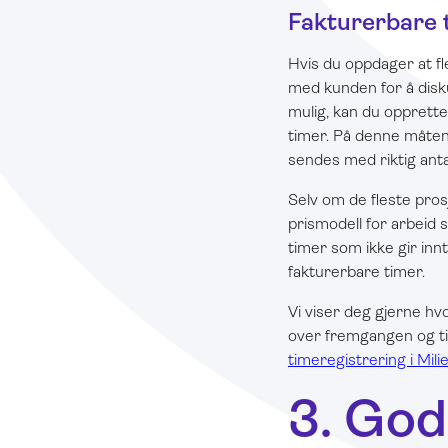
Fakturerbare 
Hvis du oppdager at fl
med kunden for å disku
mulig, kan du opprette
timer. På denne måten 
sendes med riktig anta
Selv om de fleste prosj
prismodell for arbeid 
timer som ikke gir inn
fakturerbare timer.
Vi viser deg gjerne hvo
over fremgangen og t
timeregistrering i Mili
3. God