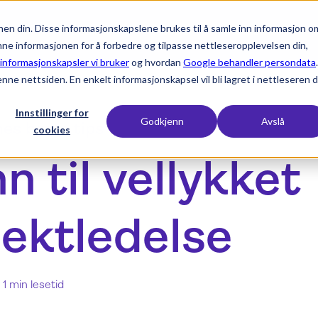
en din. Disse informasjonskapslene brukes til å samle inn informasjon o
expand_more
expand_more
expand_more
Produkter
Bransjer
Ressurser
nne informasjonen for å forbedre og tilpasse nettleseropplevelsen din,
 informasjonskapsler vi bruker
og hvordan
Google behandler persondata
.
enne nettsiden. En enkelt informasjonskapsel vil bli lagret i nettleseren d
Innstillinger for
Godkjenn
Avslå
es beste tips
cookies
nn til vellykket
jektledelse
-
1 min lesetid