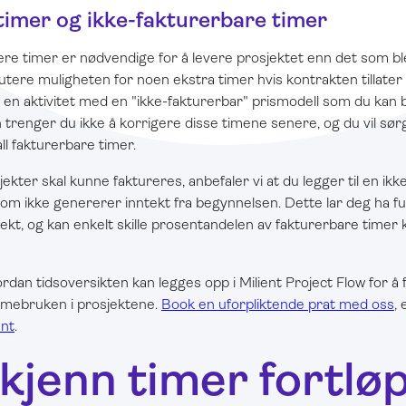
timer og ikke-fakturerbare timer
ere timer er nødvendige for å levere prosjektet enn det som ble
tere muligheten for noen ekstra timer hvis kontrakten tillater 
 en aktivitet med en "ikke-fakturerbar" prismodell som du kan b
trenger du ikke å korrigere disse timene senere, og du vil sørg
ll fakturerbare timer.
ekter skal kunne faktureres, anbefaler vi at du legger til en ik
som ikke genererer inntekt fra begynnelsen. Dette lar deg ha full
tekt, og kan enkelt skille prosentandelen av fakturerbare timer 
rdan tidsoversikten kan legges opp i Milient Project Flow for å 
imebruken i prosjektene.
Book en uforpliktende prat med oss
, 
ent
.
kjenn timer fortlø