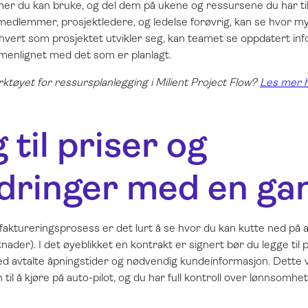
er du kan bruke, og del dem på ukene og ressursene du har til 
medlemmer, prosjektledere, og ledelse forøvrig, kan se hvor my
 hvert som prosjektet utvikler seg, kan teamet se oppdatert i
menlignet med det som er planlagt.
rktøyet for ressursplanlegging i Milient Project Flow?
Les mer 
 til priser og
dringer med en ga
faktureringsprosess er det lurt å se hvor du kan kutte ned på a
ader). I det øyeblikket en kontrakt er signert bør du legge til p
avtalte åpningstider og nødvendig kundeinformasjon. Dette vi
il å kjøre på auto-pilot, og du har full kontroll over lønnsomhet