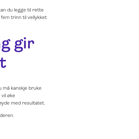
n du legge til rette
fem trinn til vellykket
g gir
t
du må kanskje bruke
 vil øke
nøyde med resultatet.
ederen.