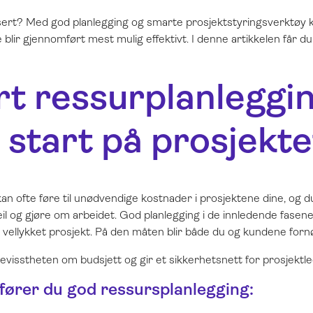
ert? Med god planlegging og smarte prosjektstyringsverktøy ka
 blir gjennomført mest mulig effektivt. I denne artikkelen får du 
rt ressurplanleggin
 start på prosjekte
 kan ofte føre til unødvendige kostnader i prosjektene dine, og 
eil og gjøre om arbeidet. God planlegging i de innledende fasene
 vellykket prosjekt. På den måten blir både du og kundene for
visstheten om budsjett og gir et sikkerhetsnett for prosjektl
ører du god ressursplanlegging: