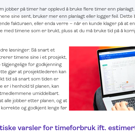
m jobber på timer har opplevd å bruke flere timer enn planlagt.
ene sine sent, bruker mer enn planlagt eller logger feil. Dette 
sende fakturaen, eller enda verre – når en kunde klager på at en 
oe med timene som er brukt, pluss at du må bruke tid på å korr
edre løsninger: Så snart et
erer timene sine i et prosjekt,
tilgjengelige for godkjenning
tte gjør at prosjektlederen kan
rukt tid så snart som tiden er
e er i henhold til planen, kan
ektmedlemmene umiddelbart.
at alle jobber etter planen, og at
 korrekte og godkjent lenge før
iske varsler for timeforbruk ift. estimer