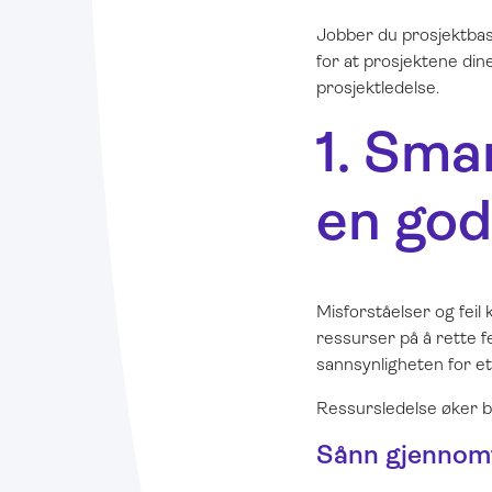
Jobber du prosjektbas
for at prosjektene dine
prosjektledelse.
1. Sma
en god
Misforståelser og feil
ressurser på å rette f
sannsynligheten for et
Ressursledelse øker be
Sånn gjennomf