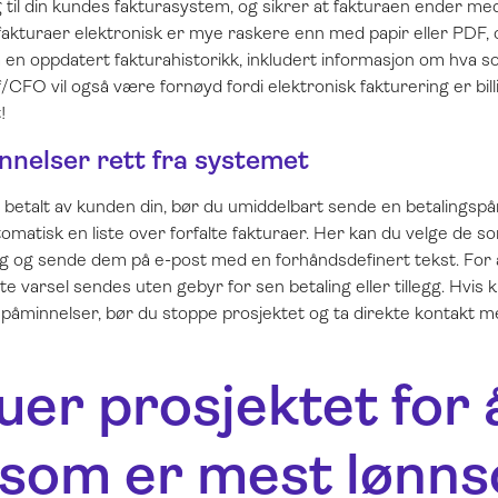
 til din kundes fakturasystem, og sikrer at fakturaen ender me
akturaer elektronisk er mye raskere enn med papir eller PDF, o
a en oppdatert fakturahistorikk, inkludert informasjon om hva so
CFO vil også være fornøyd fordi elektronisk fakturering er bil
!
nnelser rett fra systemet
r betalt av kunden din, bør du umiddelbart sende en betalingspåm
tomatisk en liste over forfalte fakturaer. Her kan du velge de s
g og sende dem på e-post med en forhåndsdefinert tekst. For
te varsel sendes uten gebyr for sen betaling eller tillegg. Hvis 
ge påminnelser, bør du stoppe prosjektet og ta direkte kontakt 
uer prosjektet for 
 som er mest lønn