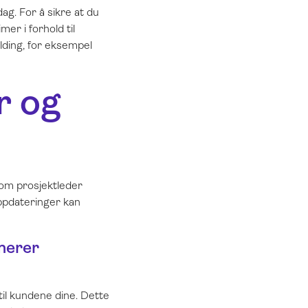
dag. For å sikre at du
mer i forhold til
lding, for eksempel
r og
som prosjektleder
oppdateringer kan
merer
til kundene dine. Dette