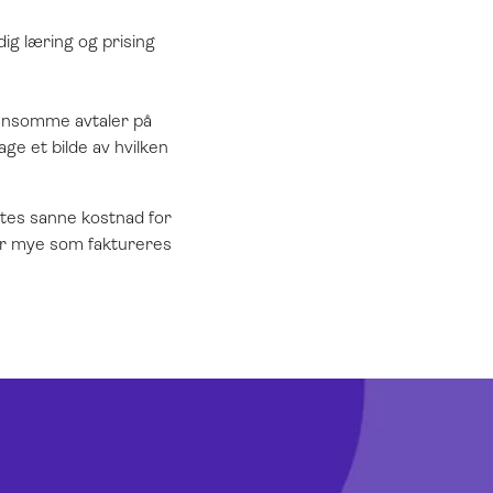
dig læring og prising
ønnsomme avtaler på
ge et bilde av hvilken
ttes sanne kostnad for
or mye som faktureres