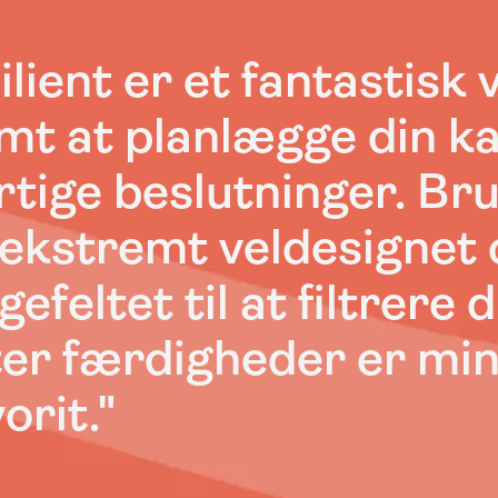
lient er et fantastisk v
mt at planlægge din ka
rtige beslutninger. B
 ekstremt veldesignet 
gefeltet til at filtrere
ter færdigheder er min
orit."