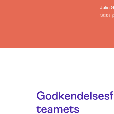
Julie 
Global 
Godkendelsesf
teamets