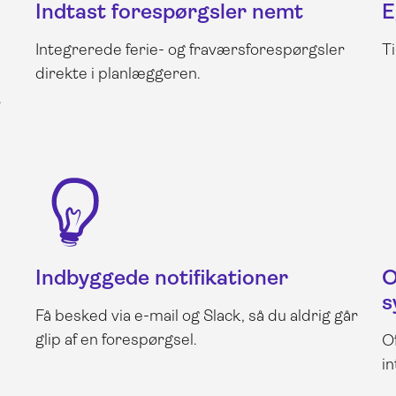
Indtast forespørgsler nemt
E
Integrerede ferie- og fraværsforespørgsler
T
direkte i planlæggeren.
.
Indbyggede notifikationer
O
s
Få besked via e-mail og Slack, så du aldrig går
glip af en forespørgsel.
O
i