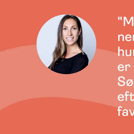
"Mi
ne
hu
er
Sø
ef
fav