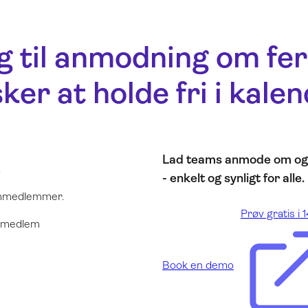
 til anmodning om feri
ker at holde fri i kale
Lad teams anmode om og p
.
- enkelt og synligt for alle.
eammedlemmer.
Prøv gratis i 
ammedlem
Book en demo