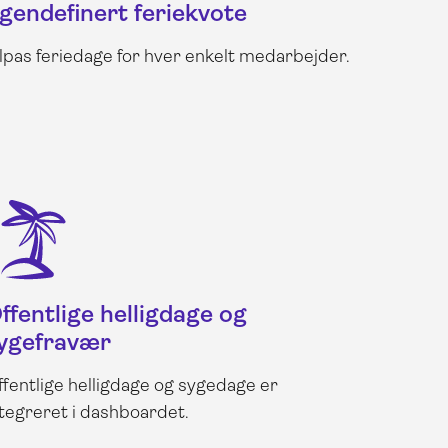
gendefinert feriekvote
ilpas feriedage for hver enkelt medarbejder.
ffentlige helligdage og
ygefravær
ffentlige helligdage og sygedage er
ntegreret i dashboardet.