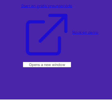
Start en gratis prøveperiode
Book en demo
Opens a new window