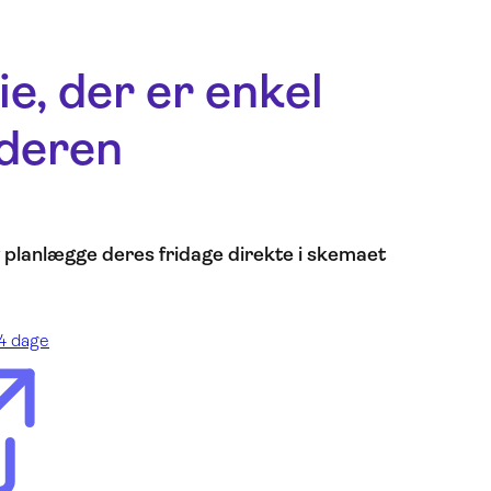
e, der er enkel
nderen
lanlægge deres fridage direkte i skemaet
14 dage