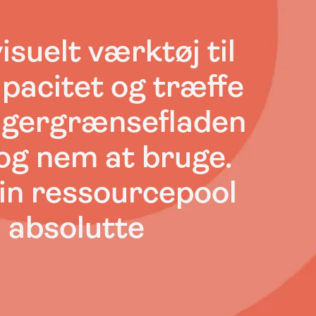
isuelt værktøj til
pacitet og træffe
rugergrænsefladen
og nem at bruge.
 din ressourcepool
 absolutte