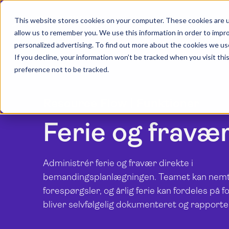
This website stores cookies on your computer. These cookies are u
allow us to remember you. We use this information in order to impr
personalized advertising. To find out more about the cookies we us
If you decline, your information won’t be tracked when you visit th
preference not to be tracked.
Resource Flow | Funktioner
Ferie og fravæ
Administrér ferie og fravær direkte i
bemandingsplanlægningen. Teamet kan nem
forespørgsler, og årlig ferie kan fordeles på f
bliver selvfølgelig dokumenteret og rapporte