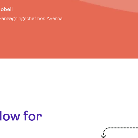
Gobeil
planlægningschef hos Averna
low for