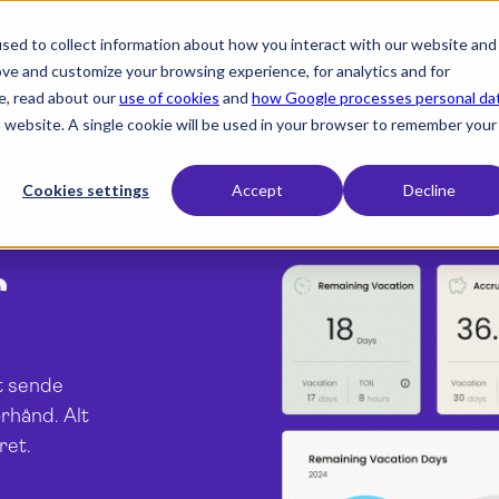
sed to collect information about how you interact with our website and
expand_more
expand_more
expand_more
Produkt
Brancher
Ressourcer
ove and customize your browsing experience, for analytics and for
e, read about our
use of cookies
and
how Google processes personal da
is website. A single cookie will be used in your browser to remember your
Cookies settings
Accept
Decline
r
t sende
orhånd. Alt
ret.