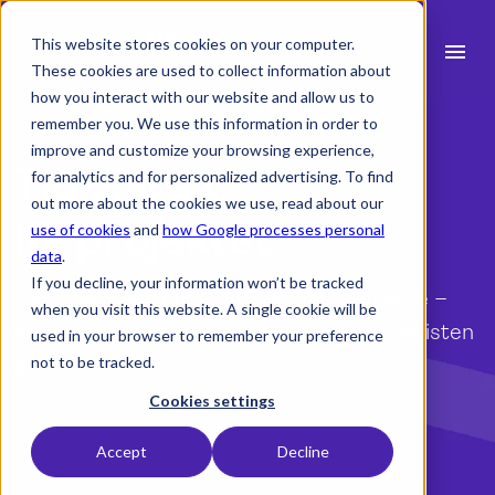
This website stores cookies on your computer.
menu
These cookies are used to collect information about
how you interact with our website and allow us to
search
remember you. We use this information in order to
improve and customize your browsing experience,
Tjekliste til
for analytics and for personalized advertising. To find
expand_more
Produkt
out more about the cookies we use, read about our
forprojektet
use of cookies
and
how Google processes personal
expand_more
Brancher
data
.
If you decline, your information won’t be tracked
expand_more
Fang de manglende detaljer, før bygherre –
Ressourcer
when you visit this website. A single cookie will be
eller kommunen – gør det. Download tjeklisten
used in your browser to remember your preference
expand_more
Priser
gratis.
not to be tracked.
Integrationer
Cookies settings
Download
Accept
Decline
language
Dansk