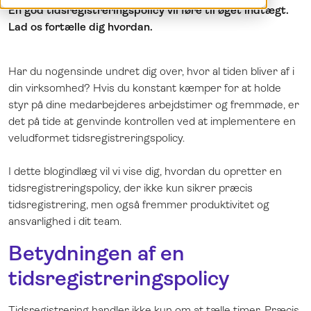
En god tidsregistreringspolicy vil føre til øget indtægt.
Demo
English
Lad os fortælle dig hvordan.
Log ind
Norsk
Svenska
Har du nogensinde undret dig over, hvor al tiden bliver af i
din virksomhed? Hvis du konstant kæmper for at holde
styr på dine medarbejderes arbejdstimer og fremmøde, er
det på tide at genvinde kontrollen ved at implementere en
veludformet tidsregistreringspolicy.
I dette blogindlæg vil vi vise dig, hvordan du opretter en
tidsregistreringspolicy, der ikke kun sikrer præcis
tidsregistrering, men også fremmer produktivitet og
ansvarlighed i dit team.
Betydningen af en
tidsregistreringspolicy
Tidsregistrering handler ikke kun om at tælle timer. Præcis