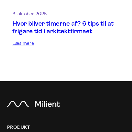
8. oktober 2025
Hvor bliver timerne af? 6 tips til at
frigøre tid i arkitektfirmaet
Læs mere
PRODUKT