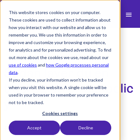
This website stores cookies on your computer.
menu
These cookies are used to collect information about
how you interact with our website and allow us to
search
remember you. We use this information in order to
improve and customize your browsing experience,
for analytics and for personalized advertising. To find
expand_more
Produkt
out more about the cookies we use, read about our
use of cookies
and
how Google processes personal
Sådan laver du en
expand_more
Brancher
data
.
If you decline, your information won’t be tracked
expand_more
tidsregistreringspolic
Ressourcer
when you visit this website. A single cookie will be
used in your browser to remember your preference
expand_more
Priser
y
not to be tracked.
Integrationer
Cookies settings
23. januar 2024 -
1 min læsetid
Accept
Decline
language
Dansk