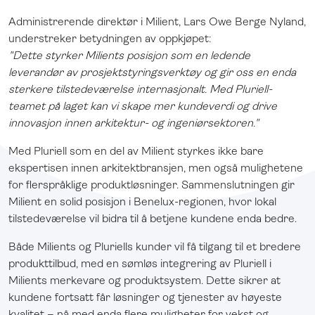
Administrerende direktør i Milient, Lars Owe Berge Nyland,
understreker betydningen av oppkjøpet:
"Dette styrker Milients posisjon som en ledende
leverandør av prosjektstyringsverktøy og gir oss en enda
sterkere tilstedeværelse internasjonalt. Med Pluriell-
teamet på laget kan vi skape mer kundeverdi og drive
innovasjon innen arkitektur- og ingeniørsektoren."
Med Pluriell som en del av Milient styrkes ikke bare
ekspertisen innen arkitektbransjen, men også mulighetene
for flerspråklige produktløsninger. Sammenslutningen gir
Milient en solid posisjon i Benelux-regionen, hvor lokal
tilstedeværelse vil bidra til å betjene kundene enda bedre.
Både Milients og Pluriells kunder vil få tilgang til et bredere
produkttilbud, med en sømløs integrering av Pluriell i
Milients merkevare og produktsystem. Dette sikrer at
kundene fortsatt får løsninger og tjenester av høyeste
kvalitet – nå med enda flere muligheter for vekst og