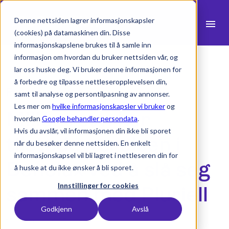
Denne nettsiden lagrer informasjonskapsler
menu
(cookies) på datamaskinen din. Disse
informasjonskapslene brukes til å samle inn
search
informasjon om hvordan du bruker nettsiden vår, og
lar oss huske deg. Vi bruker denne informasjonen for
å forbedre og tilpasse nettleseropplevelsen din,
expand_more
Produkter
Pressemelding
samt til analyse og persontilpasning av annonser.
Les mer om
hvilke informasjonskapsler vi bruker
og
Milient styrker
expand_more
Bransjer
hvordan
Google behandler persondata
.
Hvis du avslår, vil informasjonen din ikke bli sporet
expand_more
tilstedeværelsen i
Ressurser
når du besøker denne nettsiden. En enkelt
informasjonskapsel vil bli lagret i nettleseren din for
expand_more
Priser
Benelux ved å slå seg
å huske at du ikke ønsker å bli sporet.
Integrasjoner
Innstillinger for cookies
sammen med Pluriell
Godkjenn
Avslå
19. februar 2025 -
1 min lesetid
language
Norsk