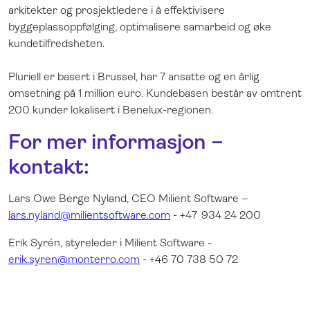
arkitekter og prosjektledere i å effektivisere
byggeplassoppfølging, optimalisere samarbeid og øke
kundetilfredsheten.
Pluriell er basert i Brussel, har 7 ansatte og en årlig
omsetning på 1 million euro. Kundebasen består av omtrent
200 kunder lokalisert i Benelux-regionen.
For mer informasjon –
kontakt:
Lars Owe Berge Nyland, CEO Milient Software –
lars.nyland@milientsoftware.com
- +47 934 24 200
Erik Syrén, styreleder i Milient Software -
erik.syren@monterro.com
- +46 70 738 50 72