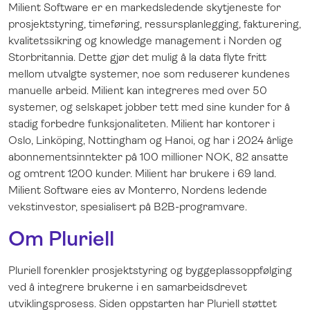
Milient Software er en markedsledende skytjeneste for
prosjektstyring, timeføring, ressursplanlegging, fakturering,
kvalitetssikring og knowledge management i Norden og
Storbritannia. Dette gjør det mulig å la data flyte fritt
mellom utvalgte systemer, noe som reduserer kundenes
manuelle arbeid. Milient kan integreres med over 50
systemer, og selskapet jobber tett med sine kunder for å
stadig forbedre funksjonaliteten. Milient har kontorer i
Oslo, Linköping, Nottingham og Hanoi, og har i 2024 årlige
abonnementsinntekter på 100 millioner NOK, 82 ansatte
og omtrent 1200 kunder. Milient har brukere i 69 land.
Milient Software eies av Monterro, Nordens ledende
vekstinvestor, spesialisert på B2B-programvare.
Om Pluriell
Pluriell forenkler prosjektstyring og byggeplassoppfølging
ved å integrere brukerne i en samarbeidsdrevet
utviklingsprosess. Siden oppstarten har Pluriell støttet