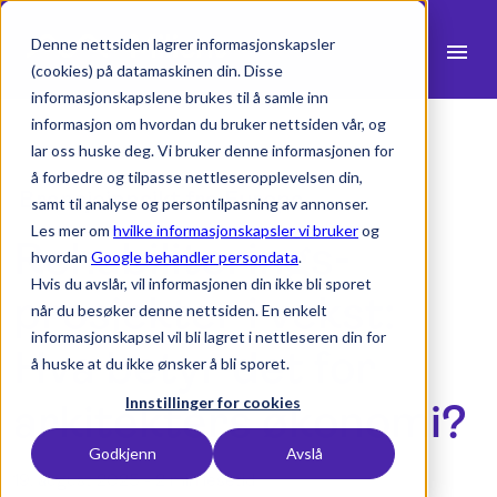
Denne nettsiden lagrer informasjonskapsler
menu
(cookies) på datamaskinen din. Disse
informasjonskapslene brukes til å samle inn
search
informasjon om hvordan du bruker nettsiden vår, og
lar oss huske deg. Vi bruker denne informasjonen for
å forbedre og tilpasse nettleseropplevelsen din,
expand_more
Produkter
Bransjeinnsikt
fra Europa
samt til analyse og persontilpasning av annonser.
Les mer om
hvilke informasjonskapsler vi bruker
og
Rehabiliterings-
expand_more
Bransjer
hvordan
Google behandler persondata
.
Hvis du avslår, vil informasjonen din ikke bli sporet
expand_more
prosjekter i vekst:
Ressurser
når du besøker denne nettsiden. En enkelt
informasjonskapsel vil bli lagret i nettleseren din for
expand_more
Priser
Hva betyr det for
å huske at du ikke ønsker å bli sporet.
Integrasjoner
Innstillinger for cookies
arkitekters økonomi?
Godkjenn
Avslå
19. august 2025 -
2 min lesetid
language
Norsk