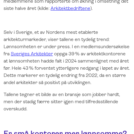
medlemmene som rapporterte om økning i omsetning det
siste halve året (kilde:
Arkitektbedriftene
).
Selv i Sverige, et av Nordens mest etablerte
arkitekturmarkeder, viser tallene en tydelig trend:
Lønnsomheten er under press. I en medlemsundersøkelse
fra
Sveriges Arkitekter
oppga 39 % av arkitektkontorene
at lønnsomheten hadde falt i 2024 sammenlignet med året
før. Hele 43 % forventet ytterligere nedgang i løpet av året.
Dette markerer en tydelig endring fra 2022, da en større
andel arkitekter så positivt på utviklingen.
Tallene tegner et bilde av en bransje som jobber hardt,
men der stadig færre sitter igjen med tilfredsstillende
overskudd.
Er små kontorer mer lønnsomme?