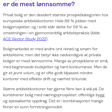
er de mest lønnsomme?
Privat bolig er den desidert største prosjektkategorien hos
europeiske arkitektkontorer. Hele 89 % jobber med
boligprosjekter, og i snitt står dette for 56 % av
omsetningen i en gjennomsnittlig arkitektpraksis (kilde:
ACE Sector Study 2022
).
Boligmarkedet er med andre ord «brød og smør» for
arkitektene, men det betyr ikke nødvendigvis at private
boliger er mest lønnsomme. Mange av prosjektene er små,
med begrensede budsjetter og hard konkurranse. Men de
gir et jevnt volum, og er ofte godt tilpasset mindre
kontorer med effektiv drift og nærhet til kunde.
Større arkitektkontorer har gjerne flere ben å stå på. De
kombinerer bolig med næringsprosjekter, offentlige bygg
og spesialiserte oppdrag. Det er i kombinasjonen mange
finner en sunn forretningsmodell.