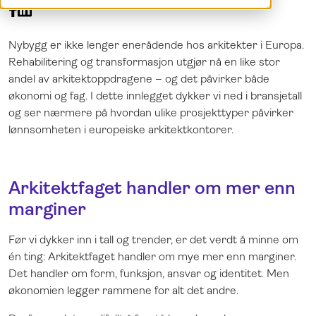
Demo
Dansk
Logg inn
English
Nybygg er ikke lenger enerådende hos arkitekter i Europa.
Français
Rehabilitering og transformasjon utgjør nå en like stor
Nederlands
andel av arkitektoppdragene – og det påvirker både
økonomi og fag. I dette innlegget dykker vi ned i bransjetall
og ser nærmere på hvordan ulike prosjekttyper påvirker
lønnsomheten i europeiske arkitektkontorer.
Arkitektfaget handler om mer enn
marginer
Før vi dykker inn i tall og trender, er det verdt å minne om
én ting: Arkitektfaget handler om mye mer enn marginer.
Det handler om form, funksjon, ansvar og identitet. Men
økonomien legger rammene for alt det andre.