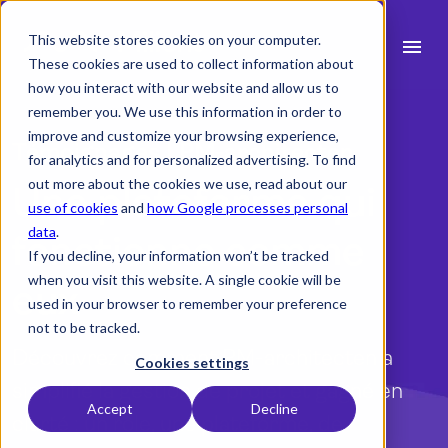
This website stores cookies on your computer.
menu
These cookies are used to collect information about
how you interact with our website and allow us to
search
remember you. We use this information in order to
improve and customize your browsing experience,
Témoignages | PM-architecten
for analytics and for personalized advertising. To find
Fonctionnalités
out more about the cookies we use, read about our
Une plateforme qui
use of cookies
and
how Google processes personal
expand_more
Secteurs
data
.
fonctionne comme
If you decline, your information won’t be tracked
expand_more
Ressources
when you visit this website. A single cookie will be
eux
used in your browser to remember your preference
Intégrations
not to be tracked.
Découvrez comment PM-architecten a
Tarifs
Cookies settings
simplifié la gestion de projet et gagné en
Accept
Decline
clarté : un rôle, une plateforme, de
language
Français