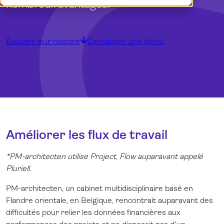
nombreux avantages.
Démo
English (UK)
Connexion
Nederlands
Écouter leur histoire
Demander une démo
Améliorer les flux de travail
*
PM-architecten
utilise Project, Flow auparavant appelé
Pluriell.
PM-architecten, un cabinet multidisciplinaire basé en
Flandre orientale, en Belgique, rencontrait auparavant des
difficultés pour relier les données financières aux