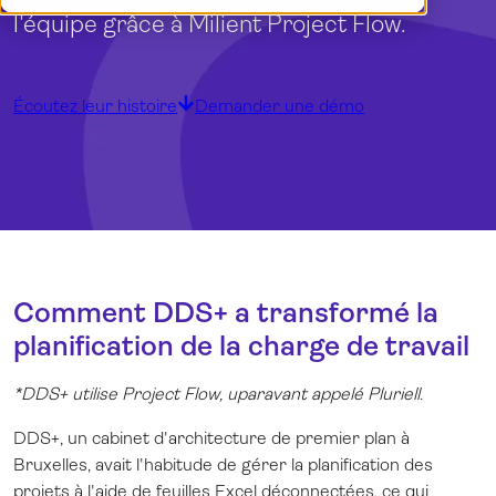
Démo
English (UK)
l'équipe grâce à Milient Project Flow.
Connexion
Nederlands
Écoutez leur histoire
Demander une démo
Comment DDS+ a transformé la
planification de la charge de travail
*DDS+ utilise Project Flow, uparavant appelé Pluriell.
DDS+, un cabinet d'architecture de premier plan à
Bruxelles, avait l'habitude de gérer la planification des
projets à l'aide de feuilles Excel déconnectées, ce qui