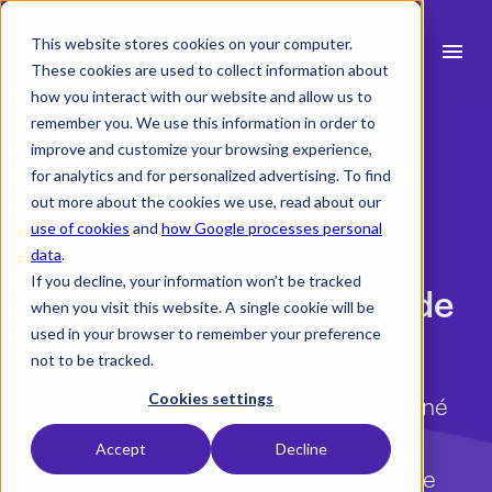
This website stores cookies on your computer.
menu
These cookies are used to collect information about
how you interact with our website and allow us to
search
remember you. We use this information in order to
improve and customize your browsing experience,
Témoignages | DDS+
for analytics and for personalized advertising. To find
Fonctionnalités
out more about the cookies we use, read about our
DDS+ Remplace les
use of cookies
and
how Google processes personal
expand_more
Secteurs
tableurs par une
data
.
If you decline, your information won’t be tracked
planification de charge de
expand_more
Ressources
when you visit this website. A single cookie will be
used in your browser to remember your preference
travail plus intelligente
Intégrations
not to be tracked.
Tarifs
Cookies settings
Découvrez comment DDS+ a abandonné
les tableurs et a obtenu un contrôle en
Accept
Decline
temps réel sur les charges de travail de
language
Français