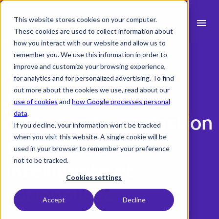
This website stores cookies on your computer.
menu
These cookies are used to collect information about
how you interact with our website and allow us to
search
remember you. We use this information in order to
improve and customize your browsing experience,
Témoignages | Matador
for analytics and for personalized advertising. To find
Fonctionnalités
out more about the cookies we use, read about our
Le passage de
use of cookies
and
how Google processes personal
expand_more
Secteurs
data
.
Matador à une gestion
If you decline, your information won’t be tracked
expand_more
Ressources
when you visit this website. A single cookie will be
de projet plus
used in your browser to remember your preference
Intégrations
not to be tracked.
intelligente et
Tarifs
Cookies settings
rationalisée
Accept
Decline
language
Français