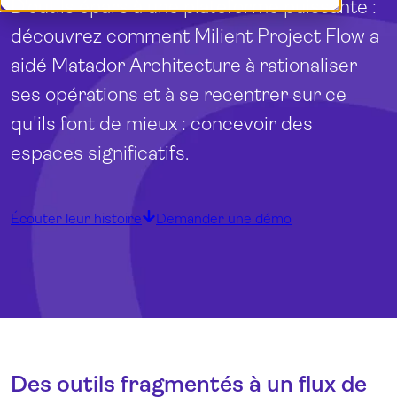
D'outils épars à une plateforme puissante :
Démo
English (UK)
découvrez comment Milient Project Flow a
Connexion
Nederlands
aidé Matador Architecture à rationaliser
ses opérations et à se recentrer sur ce
qu'ils font de mieux : concevoir des
espaces significatifs.
Écouter leur histoire
Demander une démo
Des outils fragmentés à un flux de