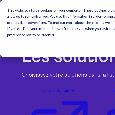
This website stores cookies on your computer. These cookies are u
allow us to remember you. We use this information in order to impr
personalized advertising. To find out more about the cookies we us
If you decline, your information won’t be tracked when you visit th
preference not to be tracked.
Page de connexion
Les solutio
Choisissez votre solutions dans la li
Pluriell by Milient