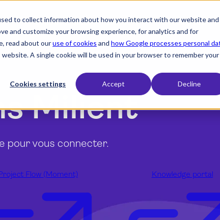
sed to collect information about how you interact with our website and
expand_more
expand_more
Fonctionnalités
Secteurs
Ressources
ove and customize your browsing experience, for analytics and for
e, read about our
use of cookies
and
how Google processes personal da
is website. A single cookie will be used in your browser to remember your
Cookies settings
Accept
Decline
ns Milient
ste pour vous connecter.
Project Flow (Moment)
Knowledge portal