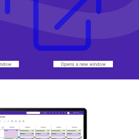
indow
Opens a new window