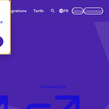
search
language
Intégrations
Tarifs
FR
Démo
Connexion
ta
.
Resource Flow