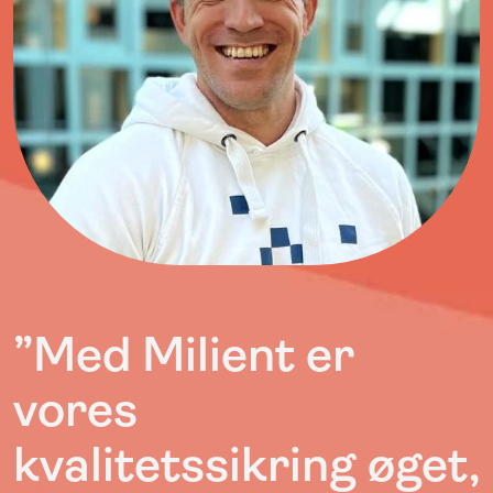
”Med Milient er
vores
kvalitetssikring øget,