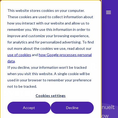
This website stores cookies on your computer.
menu
These cookies are used to collect information about
how you interact with our website and allow us to
search
remember you. We use this information in order to
improve and customize your browsing experience,
Digital Opptur
for analytics and for personalized advertising. To find
expand_more
Produkt
out more about the cookies we use, read about our
Forbedrede
use of cookies
and
how Google processes personal
expand_more
Brancher
data
.
leverancer med alt
If you decline, your information won’t be tracked
expand_more
Ressourcer
when you visit this website. A single cookie will be
samlet i samme
used in your browser to remember your preference
expand_more
Priser
not to be tracked.
system
Integrationer
Cookies settings
Digital Opptur sparer tid, penge og manuelt
Accept
Decline
arbejde ved at bruge Milient Project Flow
language
Dansk