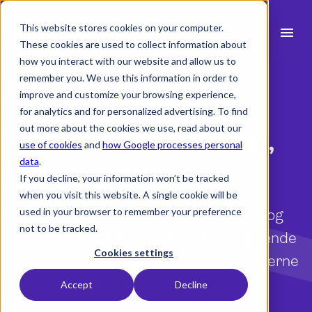
This website stores cookies on your computer.
menu
These cookies are used to collect information about
how you interact with our website and allow us to
search
remember you. We use this information in order to
improve and customize your browsing experience,
Referencer | 4B Arkitekter
for analytics and for personalized advertising. To find
expand_more
Produkt
out more about the cookies we use, read about our
Det var det værktøj,
use of cookies
and
how Google processes personal
expand_more
Brancher
data
.
jeg savnede
If you decline, your information won’t be tracked
expand_more
Ressourcer
when you visit this website. A single cookie will be
used in your browser to remember your preference
4B Arkitekter sælger timer, tegninger og
expand_more
Priser
not to be tracked.
dokumenter og har brug for et omfattende
Integrationer
Cookies settings
system tilpasset dem. Det har arkitekterne
i 4B fået af Milient.
Accept
Decline
language
Dansk